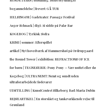
RUNDETAARN | udstilling: Isens brydninger
boganmeldelse | frevert: GÅ TUR
HELSINGØR | Gadeteater: Passage Festival
Asger Schnack | digt: At sidde på Palæ Bar
KOGEBOG | Tyrkisk: Sofra
KRIMI | sommer: Efterspillet
artikel | Nyt hovedværk af Hammershøi på Ordrupgaard
the Round Tower | exhibition: REFRACTIONS OF ICE
for børn | TEGNESERIE: Pony Pony — Vær nuttet eller dø
Kogebog | ULTRA NEMT: Nemt og sundt uden
ultraforarbejdede fødevarer
UDSTILLING | KunstCentret Silkeborg Bad: Maria Dubin
REJSEARTIKEL | En storslået og tankevækkende rejse til
Grønland