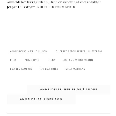
Anmeldelse: Kærlig hilsen, Hilde er skrevet af chefredaktør
Jesper Hillestrøm
, KULTURINFORMATION
ANMELDELSE: KÆRLIG HILSEN
CHEFREDAKTØR JESPER HILLESTRØM
FILM
FILMKRITIK
HILDE
JOHANNES HEGEMANN
LISA LEE PAULICK
LIV LISA FRIES
SINA MARTENS
Indlægsnavigation
ANMELDELSE: HER ER DE 2 ANDRE
ANMELDELSE: LISES BOG