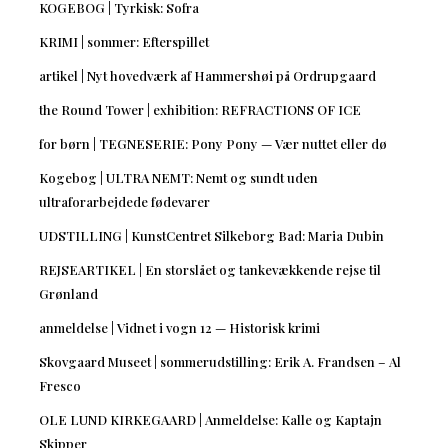
KOGEBOG | Tyrkisk: Sofra
KRIMI | sommer: Efterspillet
artikel | Nyt hovedværk af Hammershøi på Ordrupgaard
the Round Tower | exhibition: REFRACTIONS OF ICE
for børn | TEGNESERIE: Pony Pony — Vær nuttet eller dø
Kogebog | ULTRA NEMT: Nemt og sundt uden
ultraforarbejdede fødevarer
UDSTILLING | KunstCentret Silkeborg Bad: Maria Dubin
REJSEARTIKEL | En storslået og tankevækkende rejse til
Grønland
anmeldelse | Vidnet i vogn 12 — Historisk krimi
Skovgaard Museet | sommerudstilling: Erik A. Frandsen – Al
Fresco
OLE LUND KIRKEGAARD | Anmeldelse: Kalle og Kaptajn
Skipper