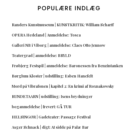
POPULÆRE INDLÆG
Randers Kunstmuseum | KUNSTKRITIK: William Scharff
OPERA Hedeland | Anmeldelse: Tosca
Galleri NB i Viborg | anmeldelse: Claes Otto Jennow
Teatergrad | anmeldelse: BRYLD
Frøbjerg Festspil | anmeldelse: Baronessen fra Benzintanken
Børglum Kloster | udstilling: Esben Hanefelt
Mord på Vibrafonen | kapitel 2: En krimi af Roxnakowsky
RUNDETAARN | udstilling: Isens brydninger
boganmeldelse | frevert: GÅ TUR
HELSINGØR | Gadeteater: Passage Festival
Asger Schnack | digt: At sidde på Palæ Bar