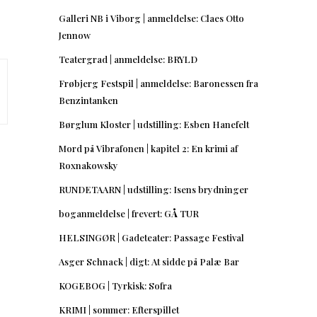
Galleri NB i Viborg | anmeldelse: Claes Otto
Jennow
Teatergrad | anmeldelse: BRYLD
Frøbjerg Festspil | anmeldelse: Baronessen fra
Benzintanken
Børglum Kloster | udstilling: Esben Hanefelt
Mord på Vibrafonen | kapitel 2: En krimi af
Roxnakowsky
RUNDETAARN | udstilling: Isens brydninger
boganmeldelse | frevert: GÅ TUR
HELSINGØR | Gadeteater: Passage Festival
Asger Schnack | digt: At sidde på Palæ Bar
KOGEBOG | Tyrkisk: Sofra
KRIMI | sommer: Efterspillet