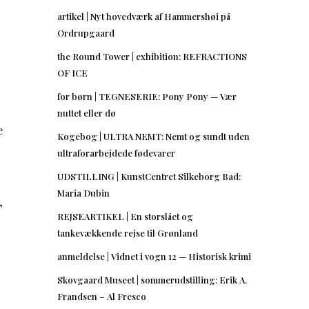
artikel | Nyt hovedværk af Hammershøi på
Ordrupgaard
the Round Tower | exhibition: REFRACTIONS
OF ICE
for børn | TEGNESERIE: Pony Pony — Vær
nuttet eller dø
e
Kogebog | ULTRA NEMT: Nemt og sundt uden
ultraforarbejdede fødevarer
UDSTILLING | KunstCentret Silkeborg Bad:
Maria Dubin
,
REJSEARTIKEL | En storslået og
tankevækkende rejse til Grønland
anmeldelse | Vidnet i vogn 12 — Historisk krimi
Skovgaard Museet | sommerudstilling: Erik A.
Frandsen – Al Fresco