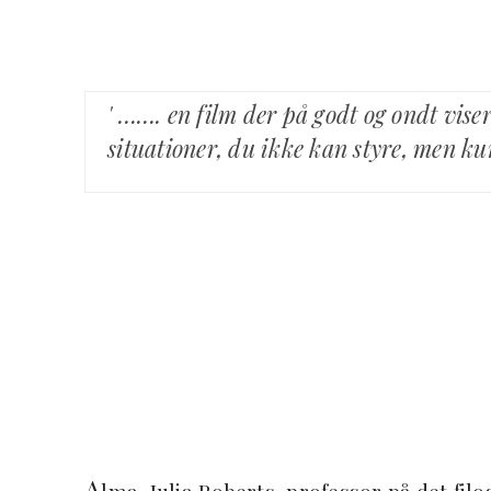
' ……. en film der på godt og ondt vise
situationer, du ikke kan styre, men kun
A