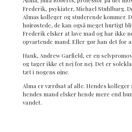
lma, Julia Roberts, professor på det filo
Frederik, psykiater, Michael Stuhlbarg. D
Almas kolleger og studerende kommer. De 
højrøstede, de kan også meget hurtigt bl
Frederik elsker at lave mad og har ikke 
opvartende mand. Eller gør han det for a
Hank, Andrew Garfield, er en selvpromove
og tager ikke et nej for nej. Det er solek
tæt i nogens øjne.
Alma er værdsat af alle. Hendes kolleger
hendes mand elsker hende mere end hun el
vandet.