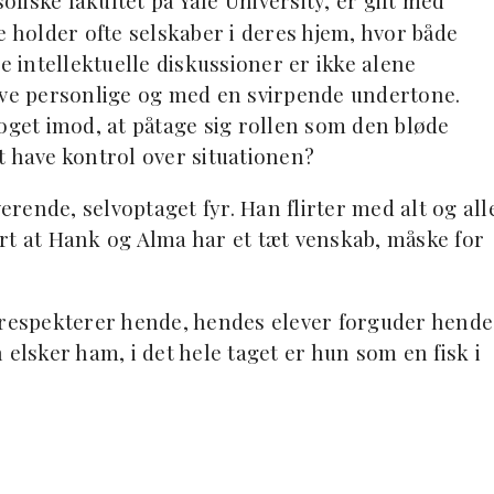
sofiske fakultet på Yale University, er gift med
e holder ofte selskaber i deres hjem, hvor både
intellektuelle diskussioner er ikke alene
ive personlige og med en svirpende undertone.
noget imod, at påtage sig rollen som den bløde
t have kontrol over situationen?
rende, selvoptaget fyr. Han flirter med alt og all
lart at Hank og Alma har et tæt venskab, måske for
 respekterer hende, hendes elever forguder hende
sker ham, i det hele taget er hun som en fisk i