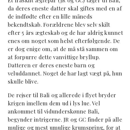
Et fraskilt ægtepar (JR og GC) tager til Bali,
da deres eneste datter skal giftes med en af
de indfødte efter en lille måneds
bekendtskab. Forældrene blev selv skilt
efter 5 års ægteskab og de har aldrig kunnet
enes om noget som helst efterfølgende. De
er dog enige om, at de må stå sammen om
at forpurre dette vanvittige bryllup.
Datteren er deres eneste barn og
veluddannet. Noget de har lagt vægt på, hun
skulle blive.
De rejser til Bali og allerede i flyet bryder
krigen imellem dem ud i lys lue. Vel
ankommet til vidunderskønne Bali,
begynder intrigerne. JR og GC finder på alle
mulige og mest umulige krumspring, for at