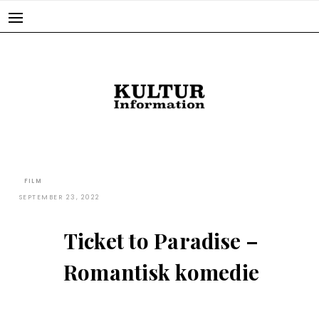
Skip
to
content
FILM
SEPTEMBER 23, 2022
Ticket to Paradise –
Romantisk komedie