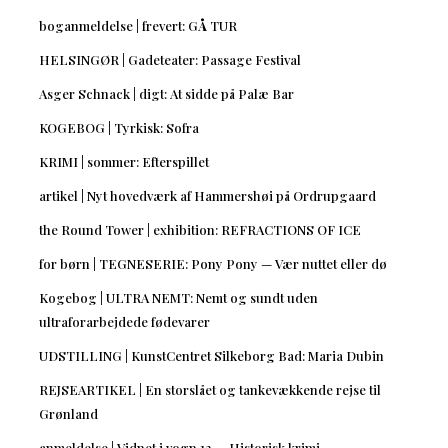
boganmeldelse | frevert: GÅ TUR
HELSINGØR | Gadeteater: Passage Festival
Asger Schnack | digt: At sidde på Palæ Bar
KOGEBOG | Tyrkisk: Sofra
KRIMI | sommer: Efterspillet
artikel | Nyt hovedværk af Hammershøi på Ordrupgaard
the Round Tower | exhibition: REFRACTIONS OF ICE
for børn | TEGNESERIE: Pony Pony — Vær nuttet eller dø
Kogebog | ULTRA NEMT: Nemt og sundt uden
ultraforarbejdede fødevarer
UDSTILLING | KunstCentret Silkeborg Bad: Maria Dubin
REJSEARTIKEL | En storslået og tankevækkende rejse til
Grønland
anmeldelse | Vidnet i vogn 12 — Historisk krimi