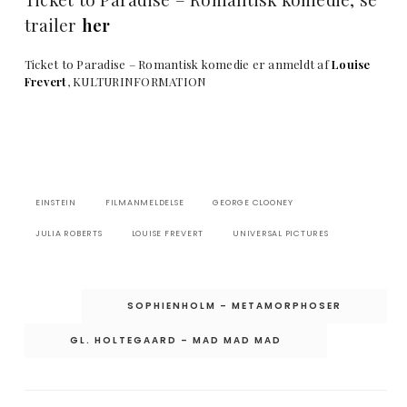
trailer
her
Ticket to Paradise – Romantisk komedie er anmeldt af
Louise
Frevert
, KULTURINFORMATION
EINSTEIN
FILMANMELDELSE
GEORGE CLOONEY
JULIA ROBERTS
LOUISE FREVERT
UNIVERSAL PICTURES
Indlægsnavigation
SOPHIENHOLM – METAMORPHOSER
GL. HOLTEGAARD – MAD MAD MAD