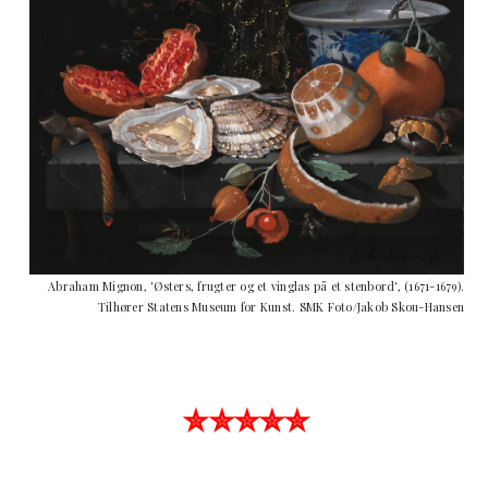
Abraham Mignon, 'Østers, frugter og et vinglas på et stenbord', (1671-1679).
Tilhører Statens Museum for Kunst. SMK Foto/Jakob Skou-Hansen
✮✮✮✮✮