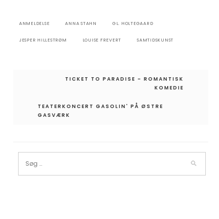
ANMELDELSE
ANNA STAHN
GL. HOLTEGAARD
JESPER HILLESTRØM
LOUISE FREVERT
SAMTIDSKUNST
Indlægsnavigation
TICKET TO PARADISE – ROMANTISK
KOMEDIE
TEATERKONCERT GASOLIN' PÅ ØSTRE
GASVÆRK