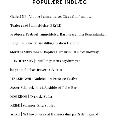
POPULÆRE INDLÆG
Galleri NB i Viborg | anmeldelse: Claes Otto Jennow
Teatergrad | anmeldelse: BRYLD
Frøbjerg Festspil | anmeldelse: Baronessen fra Benzintanken
Børglum Kloster | udstilling: Esben Hanefelt
Mord på Vibrafonen | kapitel 2: En krimi af Roxnakowsky
RUNDETAARN | udstilling: Isens brydninger
boganmeldelse | frevert: GÅ TUR
HELSINGØR | Gadeteater: Passage Festival
Asger Schnack | digt: At sidde på Palæ Bar
KOGEBOG | Tyrkisk: Sofra
KRIMI | sommer: Efterspillet
artikel | Nyt hovedværk af Hammershøi på Ordrupgaard