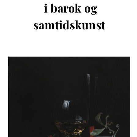
i barok og
samtidskunst