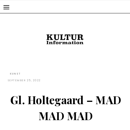
Skip
to
content
KUNST
SEPTEMBER 25, 2022
Gl. Holtegaard – MAD
MAD MAD