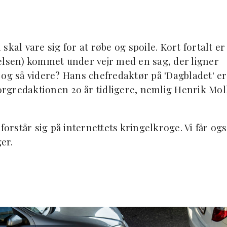
kal vare sig for at røbe og spoile. Kort fortalt er
elsen) kommet under vejr med en sag, der ligner
 og så videre? Hans chefredaktør på 'Dagbladet' er
rgredaktionen 20 år tidligere, nemlig Henrik Mol
forstår sig på internettets kringelkroge. Vi får og
er.