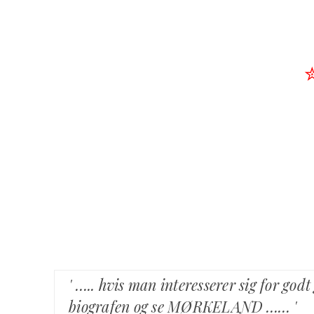
' ….. hvis man interesserer sig for g
biografen og se MØRKELAND …… '