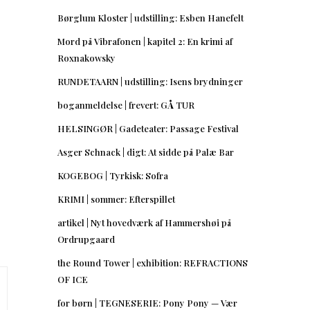
Børglum Kloster | udstilling: Esben Hanefelt
Mord på Vibrafonen | kapitel 2: En krimi af
Roxnakowsky
RUNDETAARN | udstilling: Isens brydninger
boganmeldelse | frevert: GÅ TUR
HELSINGØR | Gadeteater: Passage Festival
Asger Schnack | digt: At sidde på Palæ Bar
KOGEBOG | Tyrkisk: Sofra
KRIMI | sommer: Efterspillet
artikel | Nyt hovedværk af Hammershøi på
Ordrupgaard
the Round Tower | exhibition: REFRACTIONS
OF ICE
for børn | TEGNESERIE: Pony Pony — Vær