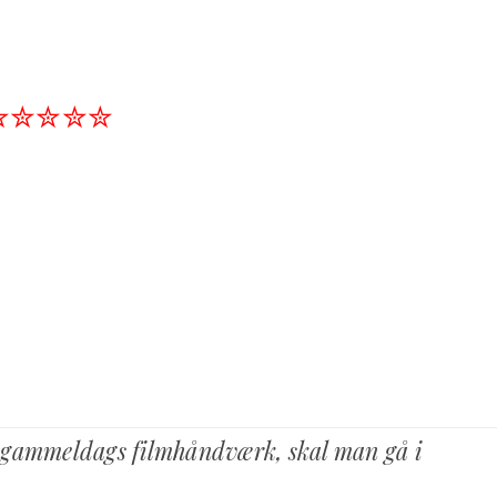
✮✮✮✮✮
odt gammeldags filmhåndværk, skal man gå i