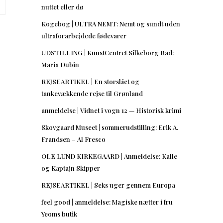
nuttet eller dø
Kogebog | ULTRA NEMT: Nemt og sundt uden
ultraforarbejdede fødevarer
UDSTILLING | KunstCentret Silkeborg Bad:
Maria Dubin
REJSEARTIKEL | En storslået og
tankevækkende rejse til Grønland
anmeldelse | Vidnet i vogn 12 — Historisk krimi
Skovgaard Museet | sommerudstilling: Erik A.
Frandsen – Al Fresco
OLE LUND KIRKEGAARD | Anmeldelse: Kalle
og Kaptajn Skipper
REJSEARTIKEL | Seks uger gennem Europa
feel good | anmeldelse: Magiske nætter i fru
Yeoms butik