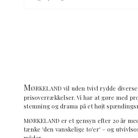
M
ØRKELAND vil uden tvivl rydde diverse
prisoverrækkelser. Vi har at gøre med pr
stemning og drama på et højt spændings
MØRKELAND er et gensyn efter 20 år med
tænke 'den vanskelige to'er' – og utvivls
måder.