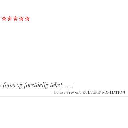
✮✮✮✮✮✮
fotos og forståelig tekst ……'
– Louise Frevert, KULTURINFORMATION