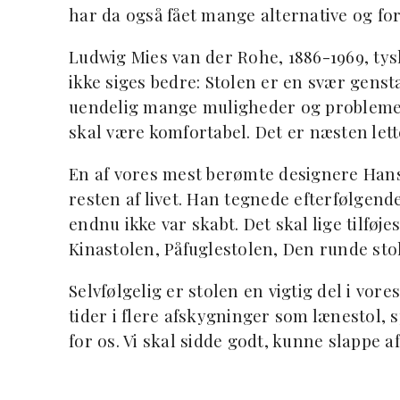
har da også fået mange alternative og for
Ludwig Mies van der Rohe, 1886-1969, tysk
ikke siges bedre: Stolen er en svær gensta
uendelig mange muligheder og problemer 
skal være komfortabel. Det er næsten let
En af vores mest berømte designere Hans
resten af livet. Han tegnede efterfølgend
endnu ikke var skabt. Det skal lige tilføjes
Kinastolen, Påfuglestolen, Den runde stol
Selvfølgelig er stolen en vigtig del i vore
tider i flere afskygninger som lænestol, 
for os. Vi skal sidde godt, kunne slappe af