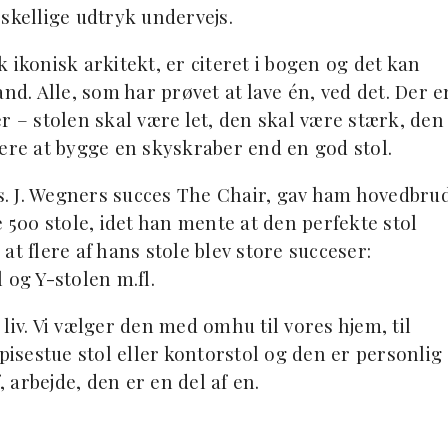
skellige udtryk undervejs.
 ikonisk arkitekt, er citeret i bogen og det kan
nd. Alle, som har prøvet at lave én, ved det. Der e
– stolen skal være let, den skal være stærk, den
tere at bygge en skyskraber end en god stol.
. J. Wegners succes The Chair, gav ham hovedbru
e 500 stole, idet han mente at den perfekte stol
 at flere af hans stole blev store succeser:
 og Y-stolen m.fl.
s liv. Vi vælger den med omhu til vores hjem, til
spisestue stol eller kontorstol og den er personlig
, arbejde, den er en del af en.