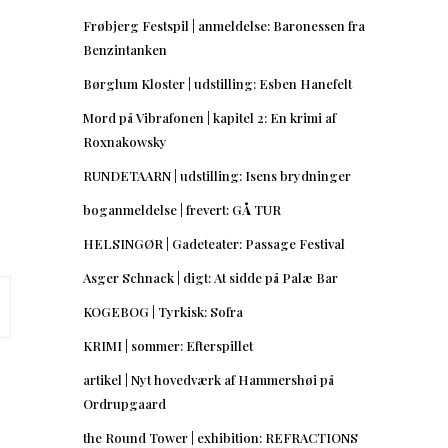
Frøbjerg Festspil | anmeldelse: Baronessen fra
Benzintanken
Børglum Kloster | udstilling: Esben Hanefelt
Mord på Vibrafonen | kapitel 2: En krimi af
Roxnakowsky
RUNDETAARN | udstilling: Isens brydninger
boganmeldelse | frevert: GÅ TUR
HELSINGØR | Gadeteater: Passage Festival
Asger Schnack | digt: At sidde på Palæ Bar
KOGEBOG | Tyrkisk: Sofra
KRIMI | sommer: Efterspillet
artikel | Nyt hovedværk af Hammershøi på
Ordrupgaard
the Round Tower | exhibition: REFRACTIONS