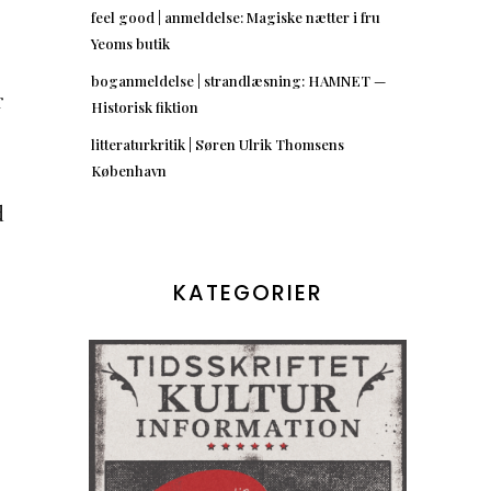
feel good | anmeldelse: Magiske nætter i fru
Yeoms butik
boganmeldelse | strandlæsning: HAMNET —
r
Historisk fiktion
litteraturkritik | Søren Ulrik Thomsens
København
d
KATEGORIER