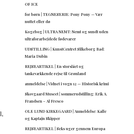
OF ICE
for børn | TEGNESERIE: Pony Pony — Vær
nuttet eller dø
Kogebog | ULTRA NEMT: Nemt og sundt uden
ultraforarbejdede fødevarer
UDSTILLING | KunstCentret Silkeborg Bad:
Maria Dubin
REJSEARTIKEL | En storslået og
tankevækkende rejse til Grønland
anmeldelse | Vidnet i vogn 12 — Historisk krimi
Skovgaard Museet | sommerudstilling: Erik A.
Frandsen – Al Fresco
OLE LUND KIRKEGAARD | Anmeldelse: Kalle
l,
og Kaptajn Skipper
REJSEARTIKEL | Seks uger gennem Europa