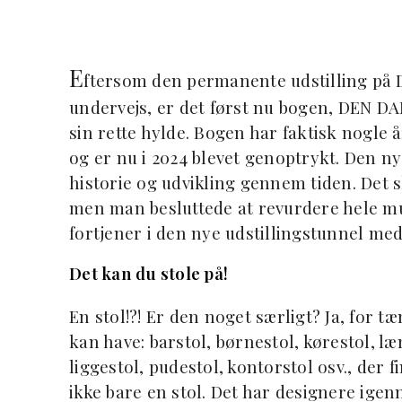
E
ftersom den permanente udstilling på
undervejs, er det først nu bogen, DEN D
sin rette hylde. Bogen har faktisk nogle
og er nu i 2024 blevet genoptrykt. Den ny
historie og udvikling gennem tiden. Det ska
men man besluttede at revurdere hele mu
fortjener i den nye udstillingstunnel med 
Det kan du stole på!
En stol!?! Er den noget særligt? Ja, for 
kan have: barstol, børnestol, kørestol, læ
liggestol, pudestol, kontorstol osv., der fi
ikke bare en stol. Det har designere ige