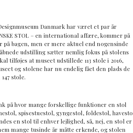
 Designmuseum Danmark har været et par år
ANSKE STOL – en international affære, kommer på
 år på bagen, men er mere aktuel end nogensinde
åbnede udstilling sætter nemlig fokus på stolens
l tilføjes at museet udstillede 113 stole i 2016,
seet og stolene har nu endelig fået den plads de
147 stole.
tænk på hvor mange forskellige funktioner en stol
nestol, spisestuestol, gyngestol, foldestol, havesto
ndes en stol til enhver lejlighed, så, nej, en stol er
nnem mange tusinde år måtte erkende, og stolen