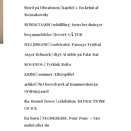
Mord på Vibrafonen | kapitel 2: En krimi af
Roxnakowsky
RUNDETAARN | udstilling: Isens brydninger
boganmeldelse | frevert: GÅ TUR
HELSINGØR | Gadeteater: Passage Festival
Asger Schnack | digt: At sidde på Palæ Bar
KOGEBOG | Tyrkisk: Sofra
KRIMI | sommer: Efterspillet
artikel | Nyt hovedværk af Hammershøi på
Ordrupgaard
the Round Tower | exhibition: REFRACTIONS
OF ICE
for børn | TEGNESERIE: Pony Pony — Vær
nuttet eller dø