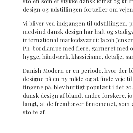
stolen som et stykke dansk kunst og kult
design og udstillingen fortæller om vejen
Vi bliver ved indgangen til udstillingen, 
medvind dansk design har haft og stadigv
international markedsværdi: Jacob Jensens
Ph-bordlampe med flere, garneret med o
hygge, håndværk, klassicisme, detalje, sa
Danish Modern er en periode, hvor der blev
designe på en ny måde og at finde veje ti
tingene på, blev hurtigt populært i det 2
dansk design af blandt andre forskere, j
langt, at de fremhæver fænomenet, som e
stolte af.