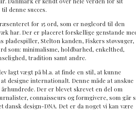
ur. Danmark er kendt over hele verden for sit
 til denne succes.
præsenteret for 15 ord, som er nøgleord til den
æk har. Der er placeret forskellige genstande me
 pladespiller, Stelton kanden, Fiskers støvsuger,
rd som: minimalisme, holdbarhed, enkelthed,
nselighed, tradition samt andre.
 lagt vægt på bl.a. at finde en stil, at kunne
l at designe internationalt. Denne måde at anskue
0. århundrede. Der er blevet skrevet en del om
ournalister, connaisseurs og formgivere, som går s
t dansk design-DNA. Det er da noget vi kan være