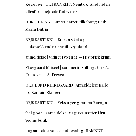
Kogebog | ULTRA NEMT: Nemt og sundt uden
ultraforarbejdede fødevarer
UDSTILLING | KunstCentret Silkeborg Bad:
Maria Dubin
REJSEARTIKEL | En storslået og
tankevækkende rejse til Grønland
anmeldelse | Vidnet i vogn 12 — Historisk krimi
Skovgaard Museet | sommerudstilling: Erik A.
Frandsen – Al Fresco
OLE LUND KIRKEGAARD | Anmeldelse: Kalle
og Kaptajn Skipper
REJSEARTIKEL | Seks uger gennem Europa
feel good | anmeldelse: Magiske nætter i fru
Yeoms butik
boganmeldelse | strandlæsning: HAMNET —