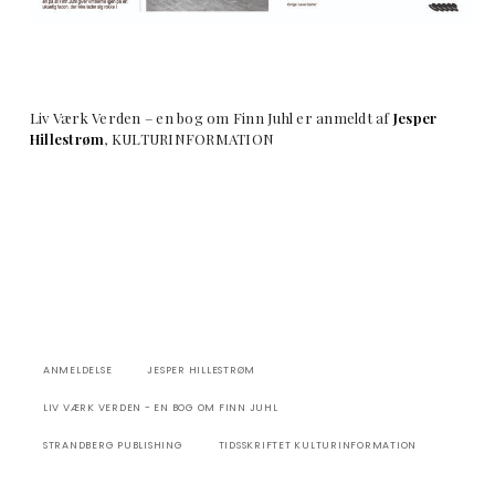
Liv Værk Verden – en bog om Finn Juhl er anmeldt af
Jesper
Hillestrøm
, KULTURINFORMATION
ANMELDELSE
JESPER HILLESTRØM
LIV VÆRK VERDEN - EN BOG OM FINN JUHL
STRANDBERG PUBLISHING
TIDSSKRIFTET KULTURINFORMATION