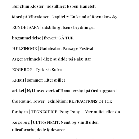
Børglum Kloster | udstilling: Esben Hanefelt
Mord på Vibrafonen | kapitel 2: En krimi af Roxnakowsky
RUNDETAARN | udstilling: Isens brydninger
boganmeldelse | frevert: GÅ TUR
HELSINGØR | Gadeteater: Passage Festival
Asger Schnack | digt: At sidde på Palæ Bar
KOGEBOG | Tyrkisk: Sofra
KRIMI | sommer: Efterspillet
artikel | Nyt hovedværk af Hammershøi på Ordrupgaard
the Round Tower | exhibition: REFRACTIONS OF ICE
for børn | TEGNESERIE: Pony Pony — Vær nuttet eller dø
Kogebog | ULTRA NEMT: Nemt og sundt uden
ultraforarbejdede fødevarer