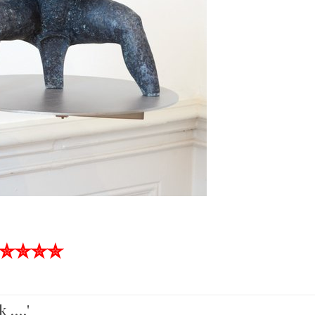
✮✮✮✮
k ….'