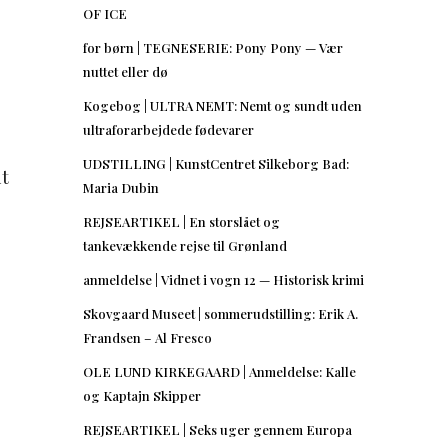
OF ICE
for børn | TEGNESERIE: Pony Pony — Vær
nuttet eller dø
Kogebog | ULTRA NEMT: Nemt og sundt uden
ultraforarbejdede fødevarer
UDSTILLING | KunstCentret Silkeborg Bad:
t
Maria Dubin
REJSEARTIKEL | En storslået og
tankevækkende rejse til Grønland
anmeldelse | Vidnet i vogn 12 — Historisk krimi
Skovgaard Museet | sommerudstilling: Erik A.
Frandsen – Al Fresco
OLE LUND KIRKEGAARD | Anmeldelse: Kalle
og Kaptajn Skipper
REJSEARTIKEL | Seks uger gennem Europa