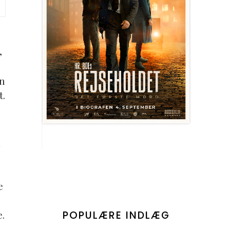
,
en
t.
m
e
POPULÆRE INDLÆG
.