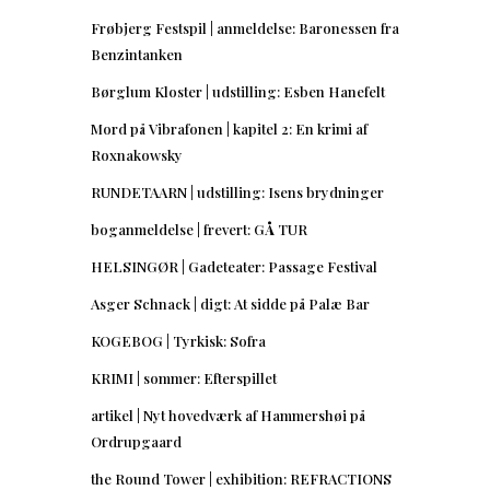
Frøbjerg Festspil | anmeldelse: Baronessen fra
Benzintanken
Børglum Kloster | udstilling: Esben Hanefelt
Mord på Vibrafonen | kapitel 2: En krimi af
Roxnakowsky
RUNDETAARN | udstilling: Isens brydninger
boganmeldelse | frevert: GÅ TUR
HELSINGØR | Gadeteater: Passage Festival
Asger Schnack | digt: At sidde på Palæ Bar
KOGEBOG | Tyrkisk: Sofra
KRIMI | sommer: Efterspillet
artikel | Nyt hovedværk af Hammershøi på
Ordrupgaard
the Round Tower | exhibition: REFRACTIONS