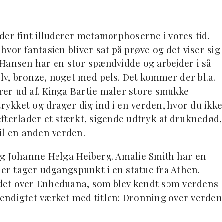
der fint illuderer metamorphoserne i vores tid.
vor fantasien bliver sat på prøve og det viser sig
Hansen har en stor spændvidde og arbejder i så
ølv, bronze, noget med pels. Det kommer der bl.a.
er ud af. Kinga Bartie maler store smukke
trykket og drager dig ind i en verden, hvor du ikke
fterlader et stærkt, sigende udtryk af druknedød,
il en anden verden.
og Johanne Helga Heiberg. Amalie Smith har en
der tager udgangspunkt i en statue fra Athen.
det over Enheduana, som blev kendt som verdens
 gendigtet værket med titlen: Dronning over verden