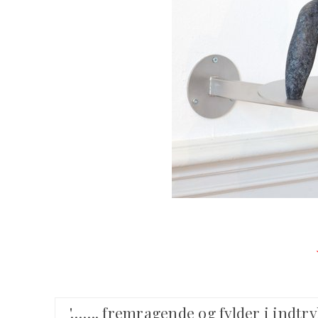
'……. fremragende og fylder i indtry