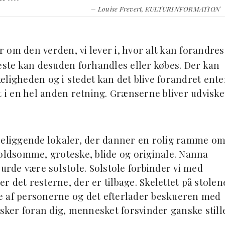
– Louise Frevert, KULTURINFORMATION
m den verden, vi lever i, hvor alt kan forandres
te kan desuden forhandles eller købes. Der kan
eligheden og i stedet kan det blive forandret ent
t i en hel anden retning. Grænserne bliver udviske
 beliggende lokaler, der danner en rolig ramme o
voldsomme, groteske, blide og originale. Nanna
burde være solstole. Solstole forbinder vi med
er det resterne, der er tilbage. Skelettet på stolen
age af personerne og det efterlader beskueren med
ker foran dig, mennesket forsvinder ganske stille