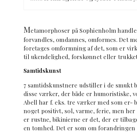
M
etamorphoser på Sophienholm handler o
forvandles, omdannes, omformes. Det mes
foretages omformning af det, som er virk
til ukendelighed, forskønnet eller trukke
Samtidskunst
7 samtidskunstnere udstiller i de smukt
disse værker, der både er humoristiske, 
Abell har f. eks. tre værker med som er- 
noget positivt, sol, varme, ferie, men her 
er rustne, bikinierne er det, der er tilb
en tomhed. Det er som om forandringen s