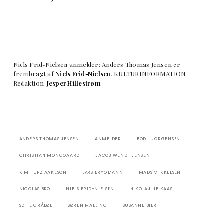
Niels Frid-Nielsen anmelder: Anders Thomas Jensen er
frembragt af
Niels Frid-Nielsen
, KULTURINFORMATION
Redaktion:
Jesper Hillestrøm
ANDERS THOMAS JENSEN
ANMELDER
BODIL JØRGENSEN
CHRISTIAN MONGGAARD
JACOB WENDT JENSEN
KIM FUPZ AAKESON
LARS BRYGMANN
MADS MIKKELSEN
NICOLAS BRO
NIELS FRID-NIELSEN
NIKOLAJ LIE KAAS
SOFIE GRÅBØL
SØREN MALLING
SUSANNE BIER