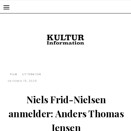
Skip
to
content
FILM
LITTERATUR
OKTOBER 15, 2025
Niels Frid-Nielsen
anmelder: Anders Thomas
Jensen