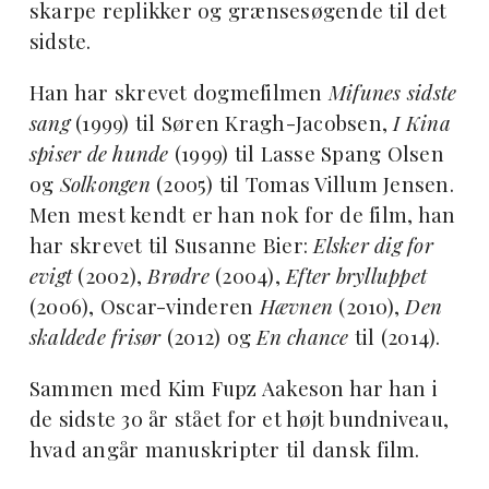
skarpe replikker og grænsesøgende til det
sidste.
Han har skrevet dogmefilmen
Mifunes sidste
sang
(1999) til Søren Kragh-Jacobsen,
I Kina
spiser de hunde
(1999) til Lasse Spang Olsen
og
Solkongen
(2005) til Tomas Villum Jensen.
Men mest kendt er han nok for de film, han
har skrevet til Susanne Bier:
Elsker dig for
evigt
(2002),
Brødre
(2004),
Efter brylluppet
(2006), Oscar-vinderen
Hævnen
(2010),
Den
skaldede frisør
(2012) og
En chance
til (2014).
Sammen med Kim Fupz Aakeson har han i
de sidste 30 år stået for et højt bundniveau,
hvad angår manuskripter til dansk film.