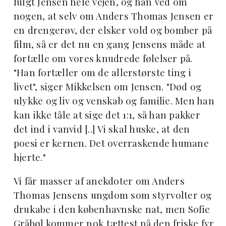
fulgt Jensen hele vejen, og han ved om
nogen, at selv om Anders Thomas Jensen er
en drengerøv, der elsker vold og bomber på
film, så er det nu en gang Jensens måde at
fortælle om vores knudrede følelser på.
"Han fortæller om de allerstørste ting i
livet", siger Mikkelsen om Jensen. "Død og
ulykke og liv og venskab og familie. Men han
kan ikke tåle at sige det 1:1, så han pakker
det ind i vanvid [..] Vi skal huske, at den
poesi er kernen. Det overraskende humane
hjerte."
Vi får masser af anekdoter om Anders
Thomas Jensens ungdom som styrvolter og
drukabe i den københavnske nat, men Sofie
Gråbøl kommer nok tættest på den friske fyr