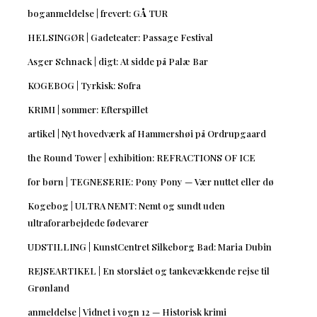
boganmeldelse | frevert: GÅ TUR
HELSINGØR | Gadeteater: Passage Festival
Asger Schnack | digt: At sidde på Palæ Bar
KOGEBOG | Tyrkisk: Sofra
KRIMI | sommer: Efterspillet
artikel | Nyt hovedværk af Hammershøi på Ordrupgaard
the Round Tower | exhibition: REFRACTIONS OF ICE
for børn | TEGNESERIE: Pony Pony — Vær nuttet eller dø
Kogebog | ULTRA NEMT: Nemt og sundt uden
ultraforarbejdede fødevarer
UDSTILLING | KunstCentret Silkeborg Bad: Maria Dubin
REJSEARTIKEL | En storslået og tankevækkende rejse til
Grønland
anmeldelse | Vidnet i vogn 12 — Historisk krimi