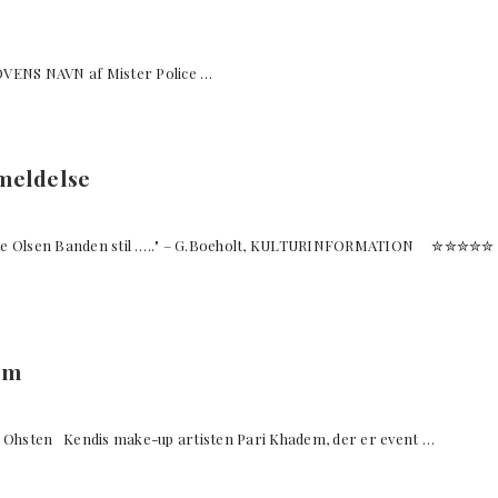
S NAVN af Mister Police …
nmeldelse
ste Olsen Banden stil ….." – G.Boeholt, KULTURINFORMATION ✮✮✮✮
om
 Ohsten Kendis make-up artisten Pari Khadem, der er event …