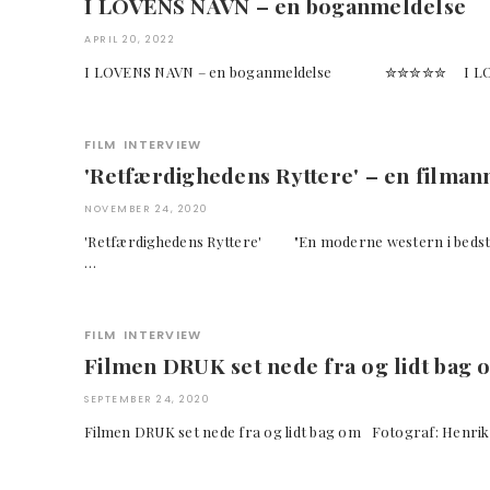
I LOVENS NAVN – en boganmeldelse
APRIL 20, 2022
I LOVENS NAVN – en boganmeldelse ✮✮✮✮✮ I LOVEN
FILM
INTERVIEW
'Retfærdighedens Ryttere' – en filma
NOVEMBER 24, 2020
'Retfærdighedens Ryttere' "En moderne western i bed
…
FILM
INTERVIEW
Filmen DRUK set nede fra og lidt bag 
SEPTEMBER 24, 2020
Filmen DRUK set nede fra og lidt bag om Fotograf: Henrik