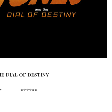
E DIAL OF DESTINY
OF DESTINY ✮✮✮✮✮✮ …