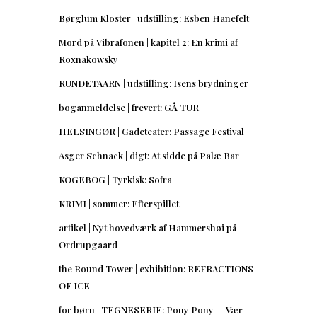
Børglum Kloster | udstilling: Esben Hanefelt
Mord på Vibrafonen | kapitel 2: En krimi af
Roxnakowsky
RUNDETAARN | udstilling: Isens brydninger
boganmeldelse | frevert: GÅ TUR
HELSINGØR | Gadeteater: Passage Festival
Asger Schnack | digt: At sidde på Palæ Bar
KOGEBOG | Tyrkisk: Sofra
KRIMI | sommer: Efterspillet
artikel | Nyt hovedværk af Hammershøi på
Ordrupgaard
the Round Tower | exhibition: REFRACTIONS
OF ICE
for børn | TEGNESERIE: Pony Pony — Vær