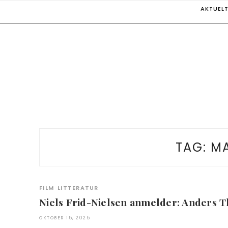
Skip
AKTUEL
to
content
TAG:
MA
FILM
LITTERATUR
Niels Frid-Nielsen anmelder: Anders 
OKTOBER 15, 2025