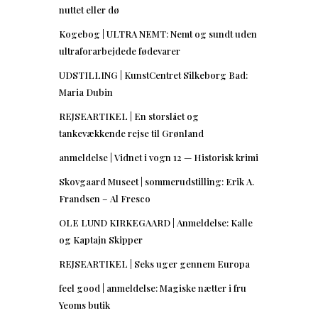
nuttet eller dø
Kogebog | ULTRA NEMT: Nemt og sundt uden
ultraforarbejdede fødevarer
UDSTILLING | KunstCentret Silkeborg Bad:
Maria Dubin
REJSEARTIKEL | En storslået og
tankevækkende rejse til Grønland
anmeldelse | Vidnet i vogn 12 — Historisk krimi
Skovgaard Museet | sommerudstilling: Erik A.
Frandsen – Al Fresco
OLE LUND KIRKEGAARD | Anmeldelse: Kalle
og Kaptajn Skipper
REJSEARTIKEL | Seks uger gennem Europa
feel good | anmeldelse: Magiske nætter i fru
Yeoms butik