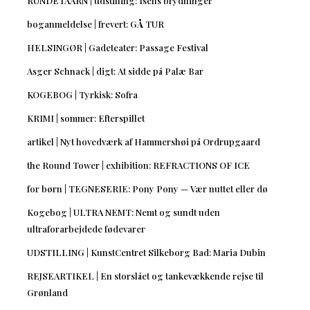
RUNDETAARN | udstilling: Isens brydninger
boganmeldelse | frevert: GÅ TUR
HELSINGØR | Gadeteater: Passage Festival
Asger Schnack | digt: At sidde på Palæ Bar
KOGEBOG | Tyrkisk: Sofra
KRIMI | sommer: Efterspillet
artikel | Nyt hovedværk af Hammershøi på Ordrupgaard
the Round Tower | exhibition: REFRACTIONS OF ICE
for børn | TEGNESERIE: Pony Pony — Vær nuttet eller dø
Kogebog | ULTRA NEMT: Nemt og sundt uden
ultraforarbejdede fødevarer
UDSTILLING | KunstCentret Silkeborg Bad: Maria Dubin
REJSEARTIKEL | En storslået og tankevækkende rejse til
Grønland