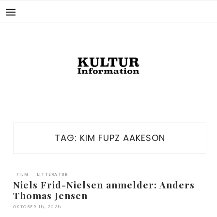
Skip
to
content
TAG:
KIM FUPZ AAKESON
FILM
LITTERATUR
Niels Frid-Nielsen anmelder: Anders
Thomas Jensen
OKTOBER 15, 2025