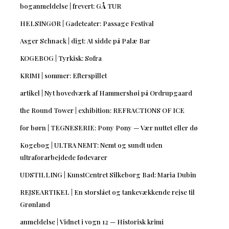
boganmeldelse | frevert: GÅ TUR
HELSINGØR | Gadeteater: Passage Festival
Asger Schnack | digt: At sidde på Palæ Bar
KOGEBOG | Tyrkisk: Sofra
KRIMI | sommer: Efterspillet
artikel | Nyt hovedværk af Hammershøi på Ordrupgaard
the Round Tower | exhibition: REFRACTIONS OF ICE
for børn | TEGNESERIE: Pony Pony — Vær nuttet eller dø
Kogebog | ULTRA NEMT: Nemt og sundt uden
ultraforarbejdede fødevarer
UDSTILLING | KunstCentret Silkeborg Bad: Maria Dubin
REJSEARTIKEL | En storslået og tankevækkende rejse til
Grønland
anmeldelse | Vidnet i vogn 12 — Historisk krimi