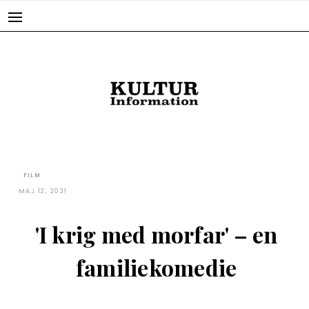
Skip
to
content
FILM
MAJ 12, 2021
'I krig med morfar' – en
familiekomedie