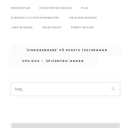
BIOGRAFFILM
CHRISTOPHER WALKEN
FILM
G.BOEHOLT KULTURINFORMATION
I KRIG MED MORFAR
JANE SEYMOUR
OAKES FEGLEY
ROBERT DE NIRO
Indlægsnavigation
'ZINKDRENGENE' PÅ HUSETS TEATER✮✮✮✮
CPH:DOX – 'EPICENTRO'✮✮✮✮✮