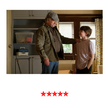
✮✮✮✮✮