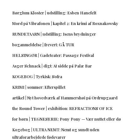
Børglum Kloster | udstilling: Esben Hanefelt
Mord på Vibrafonen | kapitel 2: En krimi af Roxnakowsky
RUNDETAARN | udstilling: Isens brydninger
boganmeldelse | frevert: GÅ TUR
HELSINGØR | Gadeteater: Passage Festival
Asger Schnack | digt: At sidde på Palæ Bar
KOGEBOG | Tyrkisk: Sofra
KRIMI | sommer: Efterspillet
artikel | Nyt hovedværk af Hammershøi på Ordrupgaard
the Round Tower | exhibition: REFRACTIONS OF ICE
for børn | TEGNESERIE: Pony Pony — Vær nuttet eller dø
Kogebog | ULTRA NEMT: Nemt og sundt uden
ultraforarbejdede fødevarer