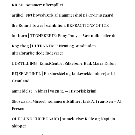
KRIMI | sommer: Efterspillet
artikel | Nyt hovedværk af Hammershøi på Ordrupgaard
the Round Tower | exhibition: REFRACTIONS OF ICE
for børn | TEGNESERIE: Pony Pony — Vær nuttet eller dø
Kogebog | ULTRA NEMT: Nemt og sundt uden
ultraforarbejdede fødevarer
UDSTILLING | KunstCentret Silkeborg Bad: Maria Dubin
REJSEARTIKEL | En storslået og tankevækkende rejse til
Grønland
anmeldelse | Vidnet i vogn 12 — Historisk krimi
Skovgaard Museet | sommerudstilling: Erik A. Frandsen – Al
Fresco
OLE LUND KIRKEGAARD | Anmeldelse: Kalle og Kaptajn
Skipper