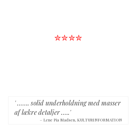
✮✮✮✮
' ……. solid underholdning med masser
af lækre detaljer …..'
– Lene Pia Madsen, KULTURINFORMATION