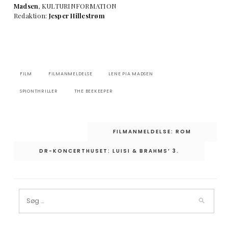
Madsen
, KULTURINFORMATION
Redaktion:
Jesper Hillestrøm
FILM
FILMANMELDELSE
LENE PIA MADSEN
SPIONTHRILLER
THE BEEKEEPER
Indlægsnavigation
FILMANMELDELSE: ROM
DR-KONCERTHUSET: LUISI & BRAHMS’ 3.