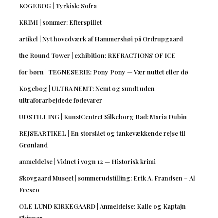
KOGEBOG | Tyrkisk: Sofra
KRIMI | sommer: Efterspillet
artikel | Nyt hovedværk af Hammershøi på Ordrupgaard
the Round Tower | exhibition: REFRACTIONS OF ICE
for børn | TEGNESERIE: Pony Pony — Vær nuttet eller dø
Kogebog | ULTRA NEMT: Nemt og sundt uden
ultraforarbejdede fødevarer
UDSTILLING | KunstCentret Silkeborg Bad: Maria Dubin
REJSEARTIKEL | En storslået og tankevækkende rejse til
Grønland
anmeldelse | Vidnet i vogn 12 — Historisk krimi
Skovgaard Museet | sommerudstilling: Erik A. Frandsen – Al
Fresco
OLE LUND KIRKEGAARD | Anmeldelse: Kalle og Kaptajn
Skipper