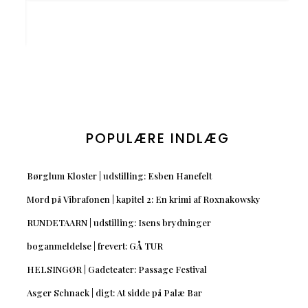
POPULÆRE INDLÆG
Børglum Kloster | udstilling: Esben Hanefelt
Mord på Vibrafonen | kapitel 2: En krimi af Roxnakowsky
RUNDETAARN | udstilling: Isens brydninger
boganmeldelse | frevert: GÅ TUR
HELSINGØR | Gadeteater: Passage Festival
Asger Schnack | digt: At sidde på Palæ Bar