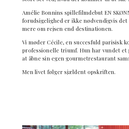
Amélie Bonnins spillefilmdebut EN SKØNN
forudsigelighed er ikke nødvendigvis de
mere om rejsen end destinationen.
Vi møder Cécile, en succesfuld parisisk kok
professionelle triumf. Hun har vundet e
at åbne sin egen gourmetrestaurant samm
Men livet følger sjældent opskriften.