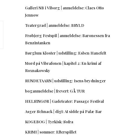
Galleri NB i Viborg | anmeldelse: Claes Otto
Jennow
Teatergrad | anmeldelse: BRYLD
Frøbjerg Festspil | anmeldelse: Baronessen fra
Benzintanken
Børglum Kloster | udstilling: Esben Hanefelt
Mord på Vibrafonen | kapitel 2: En krimi af
Roxnakowsky
RUNDETAARN | udstilling: Isens brydninger
boganmeldelse | frevert: GÅ TUR
HELSINGØR | Gadeteater: Passage Festival
Asger Schnack | digt: At sidde på Palæ Bar
KOGEBOG | Tyrkisk: Sofra
KRIMI | sommer: Efterspillet