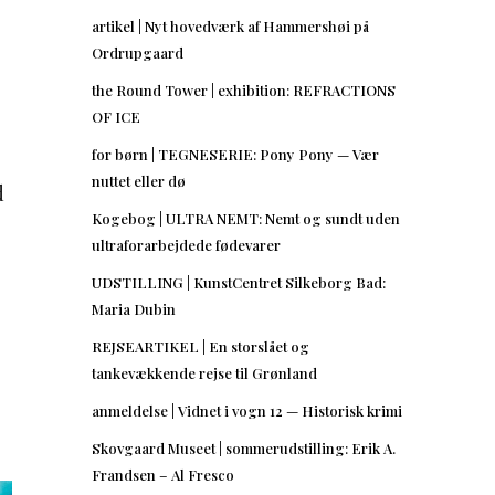
artikel | Nyt hovedværk af Hammershøi på
Ordrupgaard
the Round Tower | exhibition: REFRACTIONS
OF ICE
for børn | TEGNESERIE: Pony Pony — Vær
nuttet eller dø
d
Kogebog | ULTRA NEMT: Nemt og sundt uden
ultraforarbejdede fødevarer
UDSTILLING | KunstCentret Silkeborg Bad:
Maria Dubin
REJSEARTIKEL | En storslået og
tankevækkende rejse til Grønland
anmeldelse | Vidnet i vogn 12 — Historisk krimi
Skovgaard Museet | sommerudstilling: Erik A.
Frandsen – Al Fresco