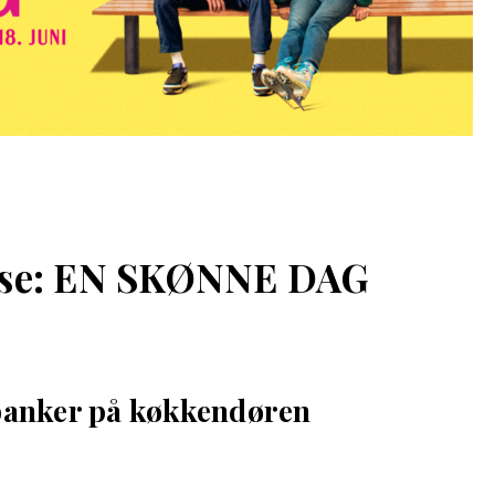
else: EN SKØNNE DAG
 banker på køkkendøren