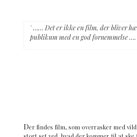
' …… Det er ikke en film, der bliver 
publikum med en god fornemmelse …. 
D
er findes film, som overrasker med vild
stort set ved, hvad der kommer til at ske 