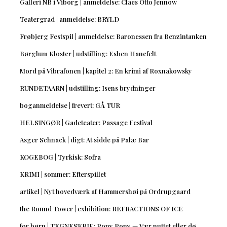
Galleri NB i Viborg | anmeldelse: Claes Otto Jennow
Teatergrad | anmeldelse: BRYLD
Frøbjerg Festspil | anmeldelse: Baronessen fra Benzintanken
Børglum Kloster | udstilling: Esben Hanefelt
Mord på Vibrafonen | kapitel 2: En krimi af Roxnakowsky
RUNDETAARN | udstilling: Isens brydninger
boganmeldelse | frevert: GÅ TUR
HELSINGØR | Gadeteater: Passage Festival
Asger Schnack | digt: At sidde på Palæ Bar
KOGEBOG | Tyrkisk: Sofra
KRIMI | sommer: Efterspillet
artikel | Nyt hovedværk af Hammershøi på Ordrupgaard
the Round Tower | exhibition: REFRACTIONS OF ICE
for børn | TEGNESERIE: Pony Pony — Vær nuttet eller dø