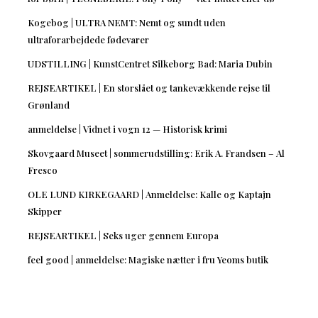
Kogebog | ULTRA NEMT: Nemt og sundt uden
ultraforarbejdede fødevarer
UDSTILLING | KunstCentret Silkeborg Bad: Maria Dubin
REJSEARTIKEL | En storslået og tankevækkende rejse til
Grønland
anmeldelse | Vidnet i vogn 12 — Historisk krimi
Skovgaard Museet | sommerudstilling: Erik A. Frandsen – Al
Fresco
OLE LUND KIRKEGAARD | Anmeldelse: Kalle og Kaptajn
Skipper
REJSEARTIKEL | Seks uger gennem Europa
feel good | anmeldelse: Magiske nætter i fru Yeoms butik