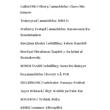
Galleri NB i Viborg | anmeldelse: Claes Otto
Jennow
Teatergrad | anmeldelse: BRYLD
Frøbjerg Festspil | anmeldelse: Baronessen fra
Benzintanken
Børglum Kloster | udstilling: Esben Hanefelt
Mord på Vibrafonen | kapitel 2: En krimi af
Roxnakowsky
RUNDETAARN | udstilling: Isens brydninger
boganmeldelse | frevert: GÅ TUR
HELSINGØR | Gadeteater: Passage Festival
Asger Schnack | digt: At sidde på Palæ Bar
KOGEBOG | Tyrkisk: Sofra
KRIMI | sommer: Efterspillet