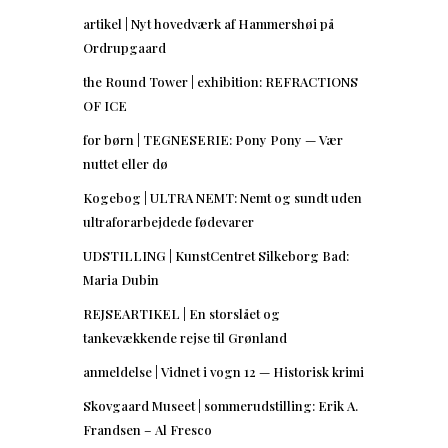
artikel | Nyt hovedværk af Hammershøi på
Ordrupgaard
the Round Tower | exhibition: REFRACTIONS
OF ICE
for børn | TEGNESERIE: Pony Pony — Vær
nuttet eller dø
Kogebog | ULTRA NEMT: Nemt og sundt uden
ultraforarbejdede fødevarer
UDSTILLING | KunstCentret Silkeborg Bad:
Maria Dubin
REJSEARTIKEL | En storslået og
tankevækkende rejse til Grønland
anmeldelse | Vidnet i vogn 12 — Historisk krimi
Skovgaard Museet | sommerudstilling: Erik A.
Frandsen – Al Fresco