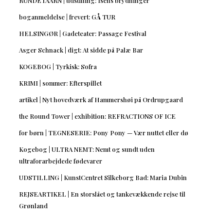
RUNDETAARN | udstilling: Isens brydninger
boganmeldelse | frevert: GÅ TUR
HELSINGØR | Gadeteater: Passage Festival
Asger Schnack | digt: At sidde på Palæ Bar
KOGEBOG | Tyrkisk: Sofra
KRIMI | sommer: Efterspillet
artikel | Nyt hovedværk af Hammershøi på Ordrupgaard
the Round Tower | exhibition: REFRACTIONS OF ICE
for børn | TEGNESERIE: Pony Pony — Vær nuttet eller dø
Kogebog | ULTRA NEMT: Nemt og sundt uden
ultraforarbejdede fødevarer
UDSTILLING | KunstCentret Silkeborg Bad: Maria Dubin
REJSEARTIKEL | En storslået og tankevækkende rejse til
Grønland