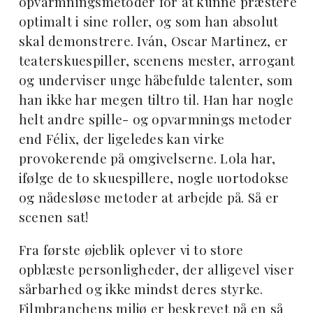
opvarmningsmetoder for at kunne præstere
optimalt i sine roller, og som han absolut
skal demonstrere. Iván, Oscar Martinez, er
teaterskuespiller, scenens mester, arrogant
og underviser unge håbefulde talenter, som
han ikke har megen tiltro til. Han har nogle
helt andre spille- og opvarmnings metoder
end Félix, der ligeledes kan virke
provokerende på omgivelserne. Lola har,
ifølge de to skuespillere, nogle uortodokse
og nådesløse metoder at arbejde på. Så er
scenen sat!
Fra første øjeblik oplever vi to store
opblæste personligheder, der alligevel viser
sårbarhed og ikke mindst deres styrke.
Filmbranchens miljø er beskrevet på en så