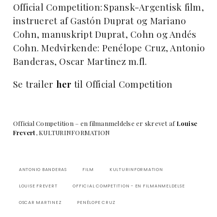
Official Competition:
Spansk-Argentisk film,
instrueret af Gastón Duprat og Mariano
Cohn, manuskript Duprat, Cohn og Andés
Cohn. Medvirkende: Penélope Cruz, Antonio
Banderas, Oscar Martinez m.fl.
Se trailer
her
til Official Competition
Official Competition – en filmanmeldelse er skrevet af
Louise
Frevert
, KULTURINFORMATION
ANTONIO BANDERAS
FILM
KULTURINFORMATION
LOUISE FREVERT
OFFICIAL COMPETITION - EN FILMANMELDELSE
OSCAR MARTINEZ
PENÉLOPE CRUZ