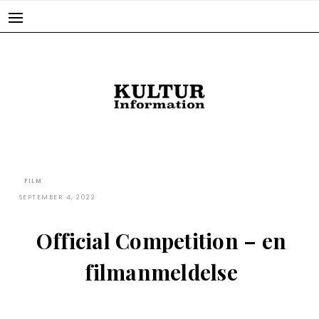
Skip
to
content
FILM
SEPTEMBER 4, 2022
Official Competition – en
filmanmeldelse