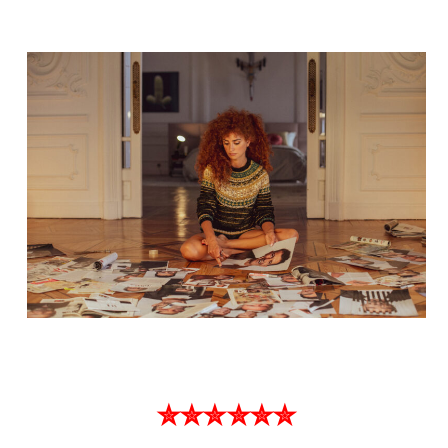
✮✮✮✮✮✮