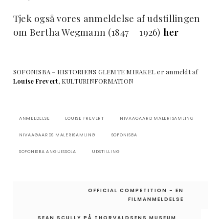
Tjek også vores anmeldelse af udstillingen
om Bertha Wegmann (1847 – 1926)
her
SOFONISBA – HISTORIENS GLEMTE MIRAKEL er anmeldt af
Louise Frevert
, KULTURINFORMATION
ANMELDELSE
LOUISE FREVERT
NIVAAGAARD MALERISAMLING
NIVAAGAARDS MALERISAMLING
SOFONISBA
SOFONISBA ANGUISSOLA
UDSTILLING
Indlægsnavigation
OFFICIAL COMPETITION – EN
FILMANMELDELSE
SEAN SCULLY PÅ THORVALDSENS MUSEUM