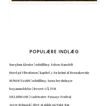
POPULÆRE INDLÆG
Børglum Kloster | udstilling: Esben Hanefelt
Mord på Vibrafonen | kapitel 2: En krimi af Roxnakowsky
RUNDETAARN | udstilling: Isens brydninger
boganmeldelse | frevert: GÅ TUR
HELSINGØR | Gadeteater: Passage Festival
Asger Schnack | digt: At sidde på Palæ Bar