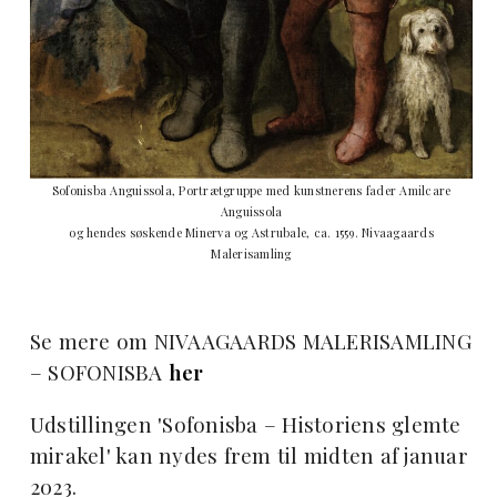
Sofonisba Anguissola, Portrætgruppe med kunstnerens fader Amilcare
Anguissola
og hendes søskende Minerva og Astrubale, ca. 1559. Nivaagaards
Malerisamling
Se mere om NIVAAGAARDS MALERISAMLING
– SOFONISBA
her
Udstillingen 'Sofonisba – Historiens glemte
mirakel' kan nydes frem til midten af januar
2023.