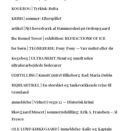
KOGEBOG | Tyrkisk: Sofra
KRIMI | sommer: Efterspillet
artikel | Nyt hovedværk af Hammershøi på Ordrupgaard
the Round Tower | exhibition: REFRACTIONS OF ICE
for børn | TEGNESERIE: Pony Pony — Vær nuttet eller dø
Kogebog | ULTRA NEMT: Nemt og sundt uden
ultraforarbejdede fødevarer
UDSTILLING | KunstCentret Silkeborg Bad: Maria Dubin
REJSEARTIKEL | En storslået og tankevækkende rejse til
Grønland
anmeldelse | Vidnet i vogn 12 — Historisk krimi
Skovgaard Museet | sommerudstilling: Erik A. Frandsen – Al
Fresco
OLE LUND KIRKEGAARD | Anmeldelse: Kalle og Kaptajn