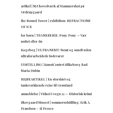
artikel | Nyt hovedværk af Hammershøi på
Ordrupgaard
the Round Tower | exhibition: REFRACTIONS
OF ICE
for børn | TEGNESERIE: Pony Pony — Vær
nuttet eller dø
Kogebog | ULTRA NEMT: Nemt og sundt uden
ultraforarbejdede fødevarer
UDSTILLING | KunstCentret Silkeborg Bad:
Maria Dubin
REJSEARTIKEL | En storslået og
tankevækkende rejse til Grønland
anmeldelse | Vidnet i vogn 12 — Historisk krimi
Skovgaard Museet | sommerudstilling: Erik A.
Frandsen – Al Fresco