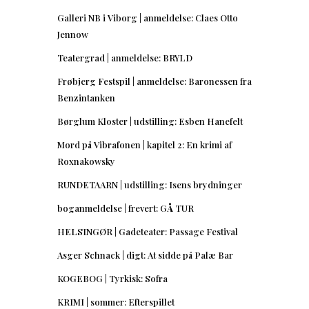
Galleri NB i Viborg | anmeldelse: Claes Otto
Jennow
Teatergrad | anmeldelse: BRYLD
Frøbjerg Festspil | anmeldelse: Baronessen fra
Benzintanken
Børglum Kloster | udstilling: Esben Hanefelt
Mord på Vibrafonen | kapitel 2: En krimi af
Roxnakowsky
RUNDETAARN | udstilling: Isens brydninger
boganmeldelse | frevert: GÅ TUR
HELSINGØR | Gadeteater: Passage Festival
Asger Schnack | digt: At sidde på Palæ Bar
KOGEBOG | Tyrkisk: Sofra
KRIMI | sommer: Efterspillet