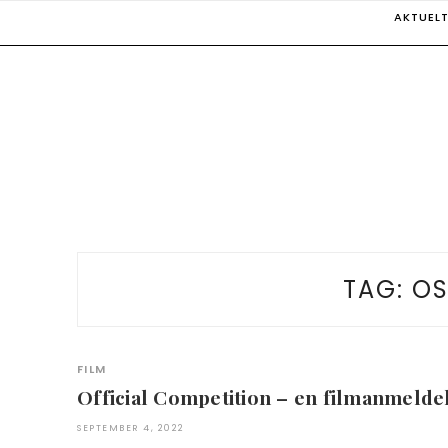
Skip
AKTUEL
to
content
TAG:
OS
FILM
Official Competition – en filmanmelde
SEPTEMBER 4, 2022