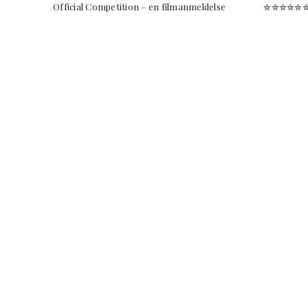
Official Competition – en filmanmeldelse ✮✮✮✮✮✮ O