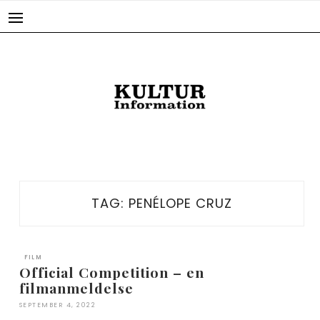
Skip
to
content
TAG:
PENÉLOPE CRUZ
FILM
Official Competition – en
filmanmeldelse
SEPTEMBER 4, 2022