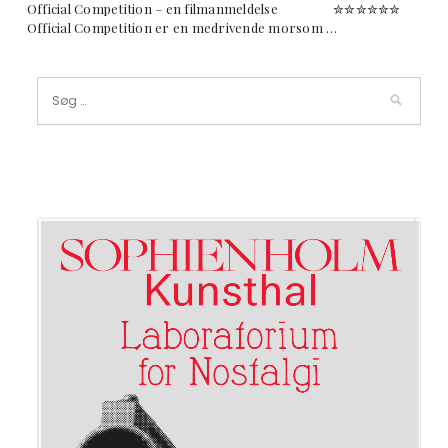
Official Competition – en filmanmeldelse ✮✮✮✮✮✮
Official Competition er en medrivende morsom …