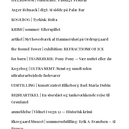
Asger Schnack | digt: At sidde på Palæ Bar
KOGEBOG | Tyrkisk: Sofra
KRIMI | sommer: Efterspillet
artikel | Nyt hovedværk af Hammershøi på Ordrupgaard
the Round Tower | exhibition: REFRACTIONS OF ICE
for børn | TEGNESERIE: Pony Pony — Vær nuttet eller dø
Kogebog | ULTRA NEMT: Nemt og sundt uden
ultraforarbejdede fødevarer
UDSTILLING | KunstCentret Silkeborg Bad: Maria Dubin
REJSEARTIKEL | En storslået og tankevækkende rejse til
Grønland
anmeldelse | Vidnet i vogn 12 — Historisk krimi
Skovgaard Museet | sommerudstilling: Erik A. Frandsen – Al
Fresco