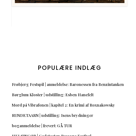
POPULÆRE INDLÆG
Frøbjerg Festspil | anmeldelse: Baronessen fra Benzintanken
Børglum Kloster | udstilling: Esben Hanefelt
Mord på Vibrafonen | kapitel 2: En krimi af Roxnakowsky
RUNDETAARN | udstilling: Isens brydninger
boganmeldelse | frevert: GÅ TUR
HELSINGØR | Gadeteater: Passage Festival