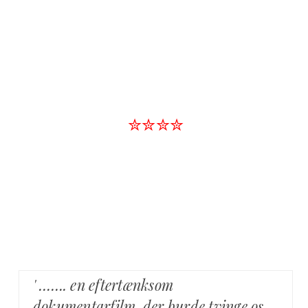
✮✮✮✮
' ……. en eftertænksom
dokumentarfilm, der burde tvinge os