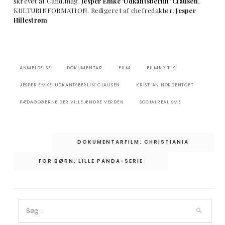
skrevet af Cand.mag.
Jesper Emke ‘Udkantsberlin’ Clausen
,
KULTURINFORMATION. Redigeret af chefredaktør,
Jesper
Hillestrøm
ANMELDELSE
DOKUMENTAR
FILM
FILMKRITIK
JESPER EMKE 'UDKANTSBERLIN' CLAUSEN
KRISTIAN NORDENTOFT
PÆDAGOGERNE DER VILLE ÆNDRE VERDEN
SOCIALREALISME
Indlægsnavigation
DOKUMENTARFILM: CHRISTIANIA
FOR BØRN: LILLE PANDA-SERIE