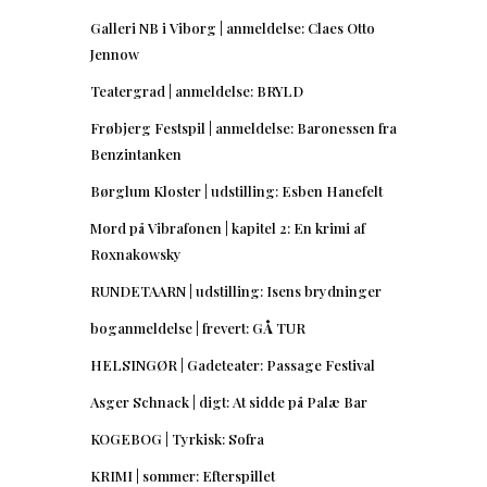
Galleri NB i Viborg | anmeldelse: Claes Otto
Jennow
Teatergrad | anmeldelse: BRYLD
Frøbjerg Festspil | anmeldelse: Baronessen fra
Benzintanken
Børglum Kloster | udstilling: Esben Hanefelt
Mord på Vibrafonen | kapitel 2: En krimi af
Roxnakowsky
RUNDETAARN | udstilling: Isens brydninger
boganmeldelse | frevert: GÅ TUR
HELSINGØR | Gadeteater: Passage Festival
Asger Schnack | digt: At sidde på Palæ Bar
KOGEBOG | Tyrkisk: Sofra
KRIMI | sommer: Efterspillet