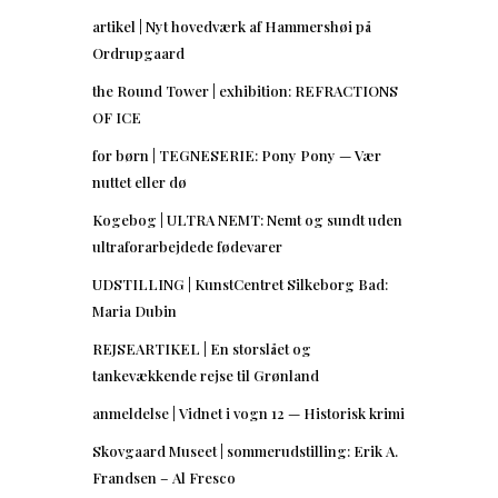
artikel | Nyt hovedværk af Hammershøi på
Ordrupgaard
the Round Tower | exhibition: REFRACTIONS
OF ICE
for børn | TEGNESERIE: Pony Pony — Vær
nuttet eller dø
Kogebog | ULTRA NEMT: Nemt og sundt uden
ultraforarbejdede fødevarer
UDSTILLING | KunstCentret Silkeborg Bad:
Maria Dubin
REJSEARTIKEL | En storslået og
tankevækkende rejse til Grønland
anmeldelse | Vidnet i vogn 12 — Historisk krimi
Skovgaard Museet | sommerudstilling: Erik A.
Frandsen – Al Fresco