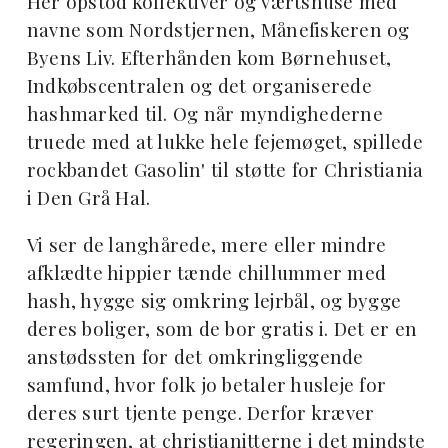
Her opstod kollektiver og værtshuse med
navne som Nordstjernen, Månefiskeren og
Byens Liv. Efterhånden kom Børnehuset,
Indkøbscentralen og det organiserede
hashmarked til. Og når myndighederne
truede med at lukke hele fejemøget, spillede
rockbandet Gasolin' til støtte for Christiania
i Den Grå Hal.
Vi ser de langhårede, mere eller mindre
afklædte hippier tænde chillummer med
hash, hygge sig omkring lejrbål, og bygge
deres boliger, som de bor gratis i. Det er en
anstødssten for det omkringliggende
samfund, hvor folk jo betaler husleje for
deres surt tjente penge. Derfor kræver
regeringen, at christianitterne i det mindste