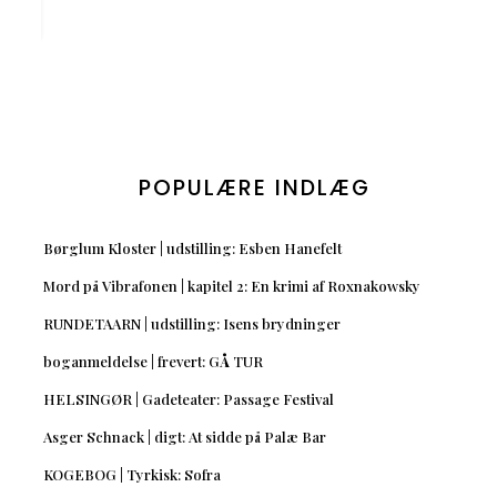
POPULÆRE INDLÆG
Børglum Kloster | udstilling: Esben Hanefelt
Mord på Vibrafonen | kapitel 2: En krimi af Roxnakowsky
RUNDETAARN | udstilling: Isens brydninger
boganmeldelse | frevert: GÅ TUR
HELSINGØR | Gadeteater: Passage Festival
Asger Schnack | digt: At sidde på Palæ Bar
KOGEBOG | Tyrkisk: Sofra