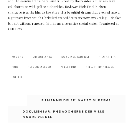
and the eventual closure of Pusher Street by the residents themselves in
collaboration with police authorities. Reviewer Niels Frid-Nielsen
characterises the film as the story of a beautiful dream that evolved into a
nightmare from which Christiania's residents are now awakening — shaken
but not without renewed faith in an alternative social vision. Premiered at
CPH:DOX.
70'ERNE
CHRISTIANIA
DOKUMENTARFILM
FILMKRITIK
FRID
FRID ANMELDER
NIELS FRID
NIELS FRID-NIELSEN
POLITIK
Indlægsnavigation
FILMANMELDELSE: MARTY SUPREME
DOKUMENTAR: PÆDAGOGERNE DER VILLE
ÆNDRE VERDEN