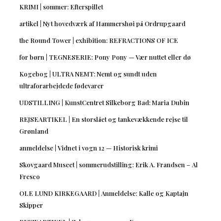
KRIMI | sommer: Efterspillet
artikel | Nyt hovedværk af Hammershøi på Ordrupgaard
the Round Tower | exhibition: REFRACTIONS OF ICE
for børn | TEGNESERIE: Pony Pony — Vær nuttet eller dø
Kogebog | ULTRA NEMT: Nemt og sundt uden
ultraforarbejdede fødevarer
UDSTILLING | KunstCentret Silkeborg Bad: Maria Dubin
REJSEARTIKEL | En storslået og tankevækkende rejse til
Grønland
anmeldelse | Vidnet i vogn 12 — Historisk krimi
Skovgaard Museet | sommerudstilling: Erik A. Frandsen – Al
Fresco
OLE LUND KIRKEGAARD | Anmeldelse: Kalle og Kaptajn
Skipper