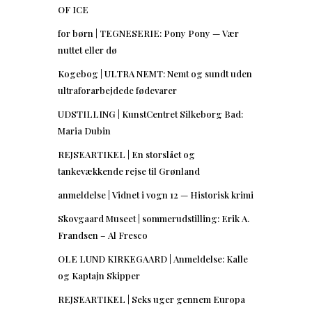
OF ICE
for børn | TEGNESERIE: Pony Pony — Vær
nuttet eller dø
Kogebog | ULTRA NEMT: Nemt og sundt uden
ultraforarbejdede fødevarer
UDSTILLING | KunstCentret Silkeborg Bad:
Maria Dubin
REJSEARTIKEL | En storslået og
tankevækkende rejse til Grønland
anmeldelse | Vidnet i vogn 12 — Historisk krimi
Skovgaard Museet | sommerudstilling: Erik A.
Frandsen – Al Fresco
OLE LUND KIRKEGAARD | Anmeldelse: Kalle
og Kaptajn Skipper
REJSEARTIKEL | Seks uger gennem Europa