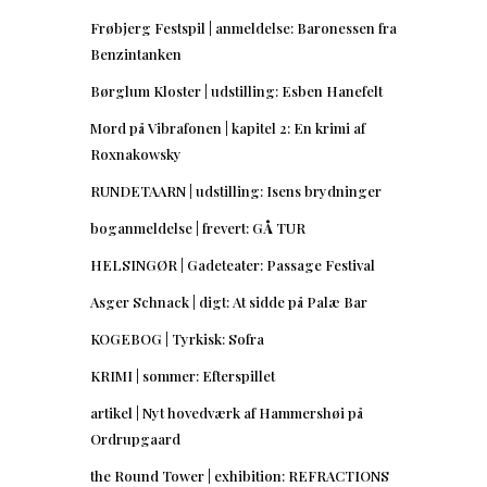
Frøbjerg Festspil | anmeldelse: Baronessen fra
Benzintanken
Børglum Kloster | udstilling: Esben Hanefelt
Mord på Vibrafonen | kapitel 2: En krimi af
Roxnakowsky
RUNDETAARN | udstilling: Isens brydninger
boganmeldelse | frevert: GÅ TUR
HELSINGØR | Gadeteater: Passage Festival
Asger Schnack | digt: At sidde på Palæ Bar
KOGEBOG | Tyrkisk: Sofra
KRIMI | sommer: Efterspillet
artikel | Nyt hovedværk af Hammershøi på
Ordrupgaard
the Round Tower | exhibition: REFRACTIONS