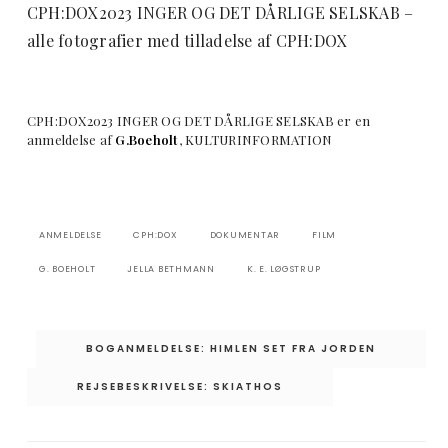
CPH:DOX2023 INGER OG DET DÅRLIGE SELSKAB –
alle fotografier med tilladelse af CPH:DOX
CPH:DOX2023 INGER OG DET DÅRLIGE SELSKAB er en
anmeldelse af
G.Boeholt
, KULTURINFORMATION
ANMELDELSE
CPH:DOX
DOKUMENTAR
FILM
G. BOEHOLT
JELLA BETHMANN
K. E. LØGSTRUP
Indlægsnavigation
BOGANMELDELSE: HIMLEN SET FRA JORDEN
REJSEBESKRIVELSE: SKIATHOS