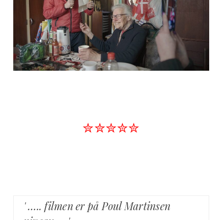
✮✮✮✮✮
' ….. filmen er på Poul Martinsen