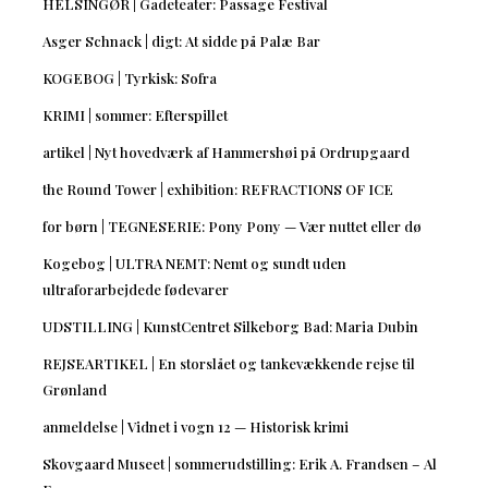
HELSINGØR | Gadeteater: Passage Festival
Asger Schnack | digt: At sidde på Palæ Bar
KOGEBOG | Tyrkisk: Sofra
KRIMI | sommer: Efterspillet
artikel | Nyt hovedværk af Hammershøi på Ordrupgaard
the Round Tower | exhibition: REFRACTIONS OF ICE
for børn | TEGNESERIE: Pony Pony — Vær nuttet eller dø
Kogebog | ULTRA NEMT: Nemt og sundt uden
ultraforarbejdede fødevarer
UDSTILLING | KunstCentret Silkeborg Bad: Maria Dubin
REJSEARTIKEL | En storslået og tankevækkende rejse til
Grønland
anmeldelse | Vidnet i vogn 12 — Historisk krimi
Skovgaard Museet | sommerudstilling: Erik A. Frandsen – Al