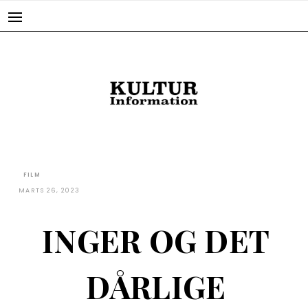
Skip
to
content
FILM
MARTS 26, 2023
INGER OG DET
DÅRLIGE