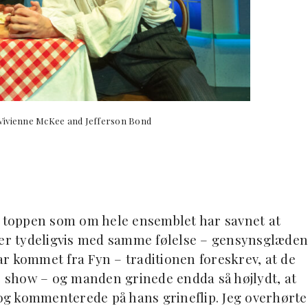
 Vivienne McKee and Jefferson Bond
å toppen som om hele ensemblet har savnet at
dder tydeligvis med samme følelse – gensynsglæden
var kommet fra Fyn – traditionen foreskrev, at de
ee show – og manden grinede endda så højlydt, at
g kommenterede på hans grineflip. Jeg overhørte