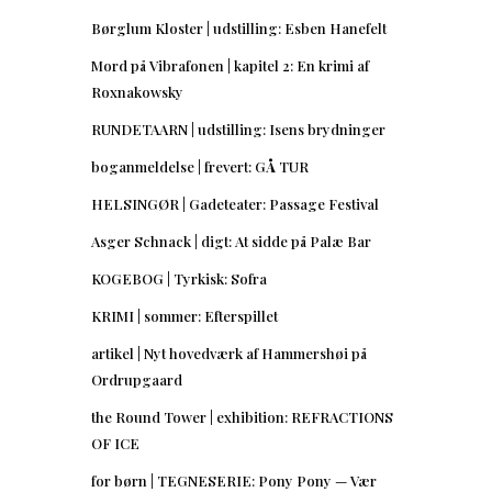
Børglum Kloster | udstilling: Esben Hanefelt
Mord på Vibrafonen | kapitel 2: En krimi af
Roxnakowsky
RUNDETAARN | udstilling: Isens brydninger
boganmeldelse | frevert: GÅ TUR
HELSINGØR | Gadeteater: Passage Festival
Asger Schnack | digt: At sidde på Palæ Bar
KOGEBOG | Tyrkisk: Sofra
KRIMI | sommer: Efterspillet
artikel | Nyt hovedværk af Hammershøi på
Ordrupgaard
the Round Tower | exhibition: REFRACTIONS
OF ICE
for børn | TEGNESERIE: Pony Pony — Vær