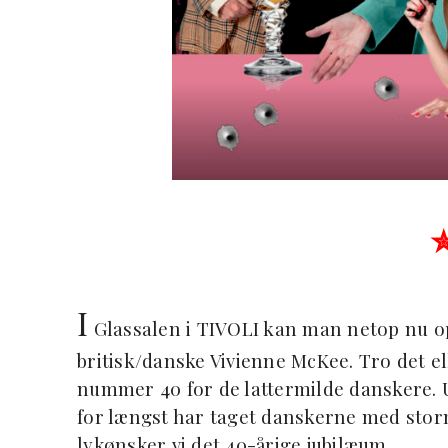
I
Glassalen i TIVOLI kan man netop nu o
britisk/danske Vivienne McKee. Tro det e
nummer 40 for de lattermilde danskere. U
for længst har taget danskerne med storm
lykønsker vi det 40-årige jubilæum.