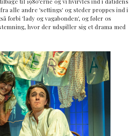
lbage til 1980'erne og vi hvirvles ind i datidens
ra alle andre 'settings' og steder proppes ind i
å forbi 'lady og vagabonden', og føler os
 stemning, hvor der udspiller sig et drama med