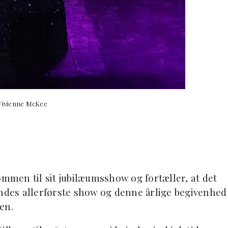
Vivienne McKee
ommen til sit jubilæumsshow og fortæller, at det
endes allerførste show og denne årlige begivenhed
ken.