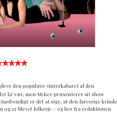
✮✮✮✮✮
pleve den populære vinterkabaret af den
ller la' vær, men McKee præsenterer sit show
nødvendigt er det at sige, at den farverige kvind
 og er blevet folkeeje – og her fra redaktionen