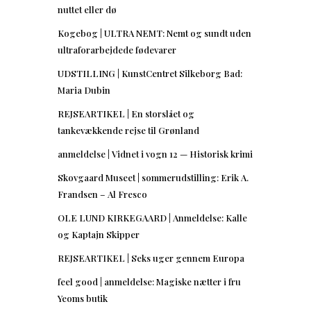
nuttet eller dø
Kogebog | ULTRA NEMT: Nemt og sundt uden
ultraforarbejdede fødevarer
UDSTILLING | KunstCentret Silkeborg Bad:
Maria Dubin
REJSEARTIKEL | En storslået og
tankevækkende rejse til Grønland
anmeldelse | Vidnet i vogn 12 — Historisk krimi
Skovgaard Museet | sommerudstilling: Erik A.
Frandsen – Al Fresco
OLE LUND KIRKEGAARD | Anmeldelse: Kalle
og Kaptajn Skipper
REJSEARTIKEL | Seks uger gennem Europa
feel good | anmeldelse: Magiske nætter i fru
Yeoms butik