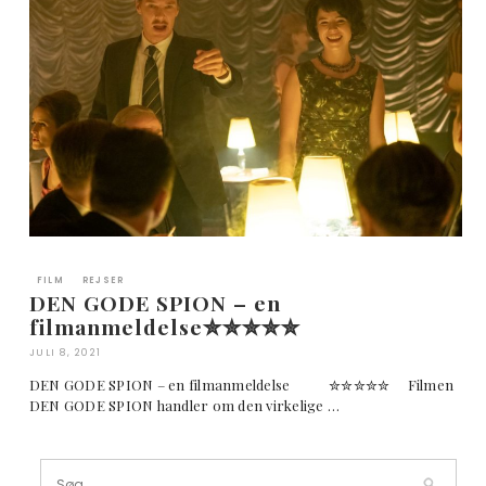
FILM
REJSER
DEN GODE SPION – en
filmanmeldelse✮✮✮✮✮
JULI 8, 2021
DEN GODE SPION – en filmanmeldelse ✮✮✮✮✮ Filmen
DEN GODE SPION handler om den virkelige …