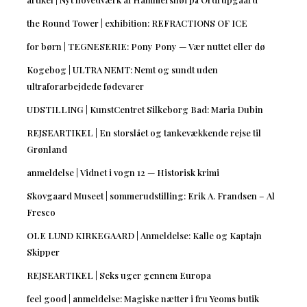
the Round Tower | exhibition: REFRACTIONS OF ICE
for børn | TEGNESERIE: Pony Pony — Vær nuttet eller dø
Kogebog | ULTRA NEMT: Nemt og sundt uden
ultraforarbejdede fødevarer
UDSTILLING | KunstCentret Silkeborg Bad: Maria Dubin
REJSEARTIKEL | En storslået og tankevækkende rejse til
Grønland
anmeldelse | Vidnet i vogn 12 — Historisk krimi
Skovgaard Museet | sommerudstilling: Erik A. Frandsen – Al
Fresco
OLE LUND KIRKEGAARD | Anmeldelse: Kalle og Kaptajn
Skipper
REJSEARTIKEL | Seks uger gennem Europa
feel good | anmeldelse: Magiske nætter i fru Yeoms butik