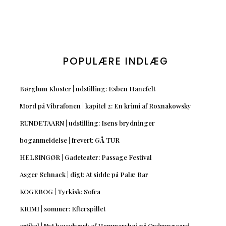
POPULÆRE INDLÆG
Børglum Kloster | udstilling: Esben Hanefelt
Mord på Vibrafonen | kapitel 2: En krimi af Roxnakowsky
RUNDETAARN | udstilling: Isens brydninger
boganmeldelse | frevert: GÅ TUR
HELSINGØR | Gadeteater: Passage Festival
Asger Schnack | digt: At sidde på Palæ Bar
KOGEBOG | Tyrkisk: Sofra
KRIMI | sommer: Efterspillet
artikel | Nyt hovedværk af Hammershøi på Ordrupgaard