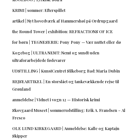
KRIMI | sommer: Efterspillet
artikel | Nyt hovedværk af Hammershøi på Ordrupgaard
the Round Tower | exhibition: REFRACTIONS OF ICE
for børn | TEGNESERIE: Pony Pony — Vær nuttet eller dø
Kogebog | ULTRA NEMT: Nemt og sundt uden
ultraforarbejdede fødevarer
UDSTILLING | KunstCentret Silkeborg Bad: Maria Dubin
REJSEARTIKEL | En storslået og tankevækkende rejse til
Grønland
anmeldelse | Vidnet i vogn 12 — Historisk krimi
Skovgaard Museet | sommerudstilling: Erik A. Frandsen – Al
Fresco
OLE LUND KIRKEGAARD | Anmeldelse: Kalle og Kaptajn
Skipper