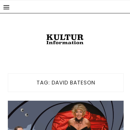
Skip
to
content
TAG:
DAVID BATESON