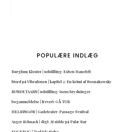
POPULÆRE INDLÆG
Børglum Kloster | udstilling: Esben Hanefelt
Mord på Vibrafonen | kapitel 2: En krimi af Roxnakowsky
RUNDETAARN | udstilling: Isens brydninger
boganmeldelse | frevert: GÅ TUR
HELSINGØR | Gadeteater: Passage Festival
Asger Schnack | digt: At sidde på Palæ Bar
KOGEBOG | Tyrkisk: Sofra