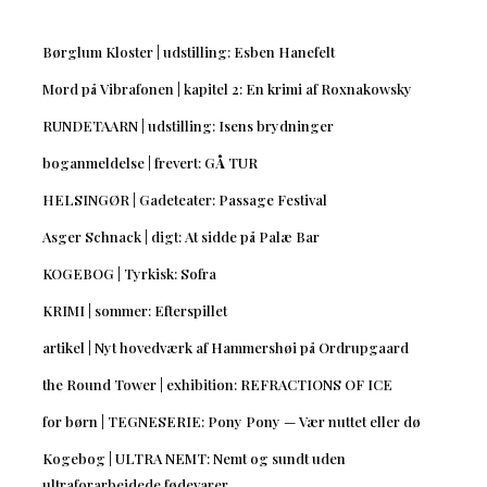
Børglum Kloster | udstilling: Esben Hanefelt
Mord på Vibrafonen | kapitel 2: En krimi af Roxnakowsky
RUNDETAARN | udstilling: Isens brydninger
boganmeldelse | frevert: GÅ TUR
HELSINGØR | Gadeteater: Passage Festival
Asger Schnack | digt: At sidde på Palæ Bar
KOGEBOG | Tyrkisk: Sofra
KRIMI | sommer: Efterspillet
artikel | Nyt hovedværk af Hammershøi på Ordrupgaard
the Round Tower | exhibition: REFRACTIONS OF ICE
for børn | TEGNESERIE: Pony Pony — Vær nuttet eller dø
Kogebog | ULTRA NEMT: Nemt og sundt uden
ultraforarbejdede fødevarer