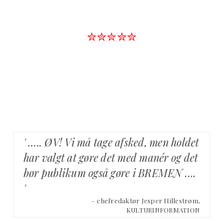
✮✮✮✮✮
' ….. ØV! Vi må tage afsked, men holdet
har valgt at gøre det med manér og det
bør publikum også gøre i BREMEN ….
'
– chefredaktør Jesper Hillestrøm,
KULTURINFORMATION