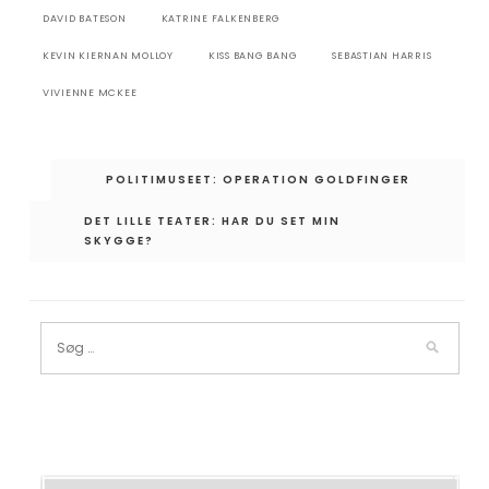
DAVID BATESON
KATRINE FALKENBERG
KEVIN KIERNAN MOLLOY
KISS BANG BANG
SEBASTIAN HARRIS
VIVIENNE MCKEE
Indlægsnavigation
POLITIMUSEET: OPERATION GOLDFINGER
DET LILLE TEATER: HAR DU SET MIN
SKYGGE?