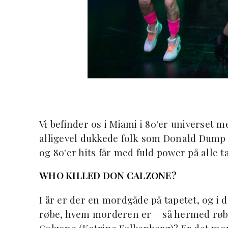
Vi befinder os i Miami i 80'er universet m
alligevel dukkede folk som Donald Dump o
og 80'er hits får med fuld power på alle 
WHO KILLED DON CALZONE?
I år er der en mordgåde på tapetet, og i d
røbe, hvem morderen er – så hermed røber