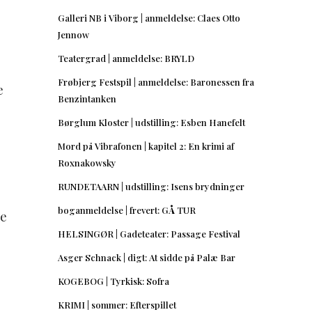
Galleri NB i Viborg | anmeldelse: Claes Otto
Jennow
Teatergrad | anmeldelse: BRYLD
Frøbjerg Festspil | anmeldelse: Baronessen fra
e
Benzintanken
Børglum Kloster | udstilling: Esben Hanefelt
Mord på Vibrafonen | kapitel 2: En krimi af
Roxnakowsky
RUNDETAARN | udstilling: Isens brydninger
boganmeldelse | frevert: GÅ TUR
re
HELSINGØR | Gadeteater: Passage Festival
Asger Schnack | digt: At sidde på Palæ Bar
KOGEBOG | Tyrkisk: Sofra
KRIMI | sommer: Efterspillet