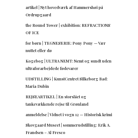
artikel | Nyt hovedværk af Hammershøi på
Ordrupgaard
the Round Tower | exhibition: REFRACTIONS
OF ICE
for børn | TEGNESERIE: Pony Pony — Vær
nuttet eller dø
Kogebog | ULTRA NEMT: Nemt og sundt uden
ultraforarbejdede fødevarer
UDSTILLING | KunstCentret Silkeborg Bad:
Maria Dubin
REJSEARTIKEL | En storslået og
tankevækkende rejse til Grønland
anmeldelse | Vidnet i vogn 12 — Historisk krimi
Skovgaard Museet | sommerudstilling: Erik A.
Frandsen – Al Fresco