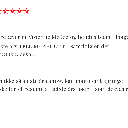
✮✮✮✮✮
retæver er Vivienne McKee og hendes team tilbag
sidste års TELL ME ABOUT IT. Samtidig er det
VOLIs Glassal.
n ikke så sidste års show, kan man nemt springe
kke for et resumé af sidste års løjer – som desvær