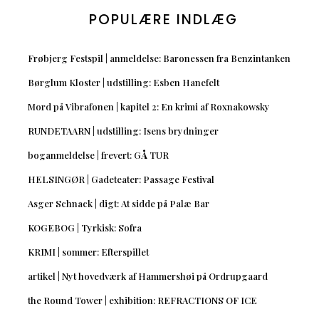
POPULÆRE INDLÆG
Frøbjerg Festspil | anmeldelse: Baronessen fra Benzintanken
Børglum Kloster | udstilling: Esben Hanefelt
Mord på Vibrafonen | kapitel 2: En krimi af Roxnakowsky
RUNDETAARN | udstilling: Isens brydninger
boganmeldelse | frevert: GÅ TUR
HELSINGØR | Gadeteater: Passage Festival
Asger Schnack | digt: At sidde på Palæ Bar
KOGEBOG | Tyrkisk: Sofra
KRIMI | sommer: Efterspillet
artikel | Nyt hovedværk af Hammershøi på Ordrupgaard
the Round Tower | exhibition: REFRACTIONS OF ICE