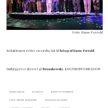
Foto: Hasse Ferrold
Redaktionen retter en særlig tak til
fotograf Hasse Ferrold
Indlægget er skrevet af
Roxnakowsky
, KULTURINFORMATION
ANMELDELSE
ATLANTIS
BIRGITTE RAABERG
FOTO: SØREN MALMOSE
JOHANNE MILLAND