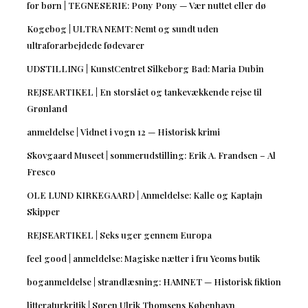
for børn | TEGNESERIE: Pony Pony — Vær nuttet eller dø
Kogebog | ULTRA NEMT: Nemt og sundt uden
ultraforarbejdede fødevarer
UDSTILLING | KunstCentret Silkeborg Bad: Maria Dubin
REJSEARTIKEL | En storslået og tankevækkende rejse til
Grønland
anmeldelse | Vidnet i vogn 12 — Historisk krimi
Skovgaard Museet | sommerudstilling: Erik A. Frandsen – Al
Fresco
OLE LUND KIRKEGAARD | Anmeldelse: Kalle og Kaptajn
Skipper
REJSEARTIKEL | Seks uger gennem Europa
feel good | anmeldelse: Magiske nætter i fru Yeoms butik
boganmeldelse | strandlæsning: HAMNET — Historisk fiktion
litteraturkritik | Søren Ulrik Thomsens København