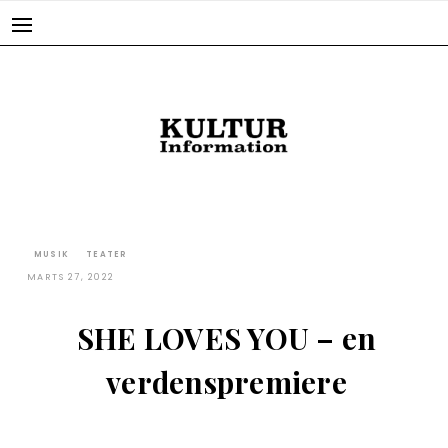
Skip
to
content
MUSIK
TEATER
MARTS 27, 2022
SHE LOVES YOU – en
verdenspremiere