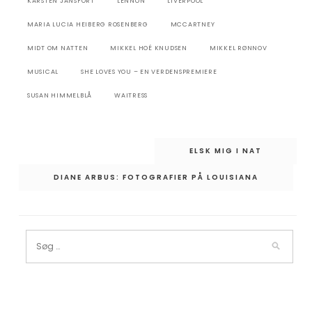
KARSTEN JANSFORT
LENNON
LIVERPOOL
MARIA LUCIA HEIBERG ROSENBERG
MCCARTNEY
MIDT OM NATTEN
MIKKEL HOÉ KNUDSEN
MIKKEL RØNNOV
MUSICAL
SHE LOVES YOU – EN VERDENSPREMIERE
SUSAN HIMMELBLÅ
WAITRESS
Indlægsnavigation
ELSK MIG I NAT
DIANE ARBUS: FOTOGRAFIER PÅ LOUISIANA