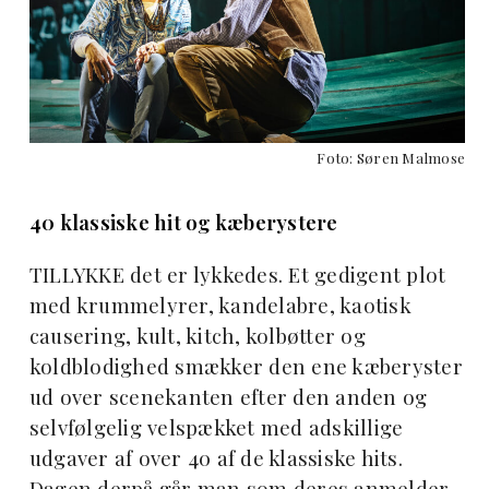
Foto: Søren Malmose
40 klassiske hit og kæberystere
TILLYKKE det er lykkedes. Et gedigent plot
med krummelyrer, kandelabre, kaotisk
causering, kult, kitch, kolbøtter og
koldblodighed smækker den ene kæberyster
ud over scenekanten efter den anden og
selvfølgelig velspækket med adskillige
udgaver af over 40 af de klassiske hits.
Dagen derpå går man som deres anmelder