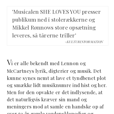
'Musicalen SHE LOVES YOU presser
publikum ned i stolerækkerne og
Mikkel Rønnows store opsætning
leveres, så tårerne triller'
-KULTURINFORMATION
V
i er alle bekendt med Lennon og
McCartneys lyrik, digterier og musik. Det
kunne synes nemt at lave et tyndbenet plot
og smække lidt musiknumre ind hist og her.
Men for den opvakte er det indlysende, at
det naturligvis kræver sin mand og
meningers mod at samle en handske op af
over 50 år gamle verdensklenodier og