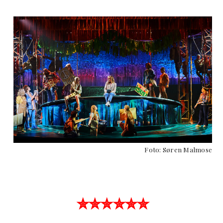
Foto: Søren Malmose
✮✮✮✮✮✮