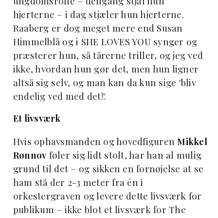
ungdomsrolle – dengang stjal hun
hjerterne – i dag stjæler hun hjerterne.
Raaberg er dog meget mere end Susan
Himmelblå og i SHE LOVES YOU synger og
præsterer hun, så tårerne triller, og jeg ved
ikke, hvordan hun gør det, men hun ligner
altså sig selv, og man kan da kun sige 'bliv
endelig ved med det!'.
Et livsværk
Hvis ophavsmanden og hovedfiguren
Mikkel
Rønnov
føler sig lidt stolt, har han al mulig
grund til det – og sikken en fornøjelse at se
ham stå der 2-3 meter fra én i
orkestergraven og levere dette livsværk for
publikum – ikke blot et livsværk for The