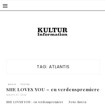
Skip
to
content
TAG:
ATLANTIS
MUSIK
TEATER
SHE LOVES YOU – en verdenspremiere
MARTS 27, 2022
SHE LOVES YOU – en verdenspremiere Foto: Søren