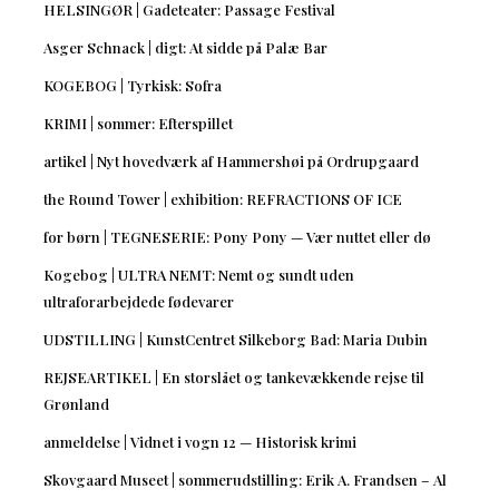
HELSINGØR | Gadeteater: Passage Festival
Asger Schnack | digt: At sidde på Palæ Bar
KOGEBOG | Tyrkisk: Sofra
KRIMI | sommer: Efterspillet
artikel | Nyt hovedværk af Hammershøi på Ordrupgaard
the Round Tower | exhibition: REFRACTIONS OF ICE
for børn | TEGNESERIE: Pony Pony — Vær nuttet eller dø
Kogebog | ULTRA NEMT: Nemt og sundt uden
ultraforarbejdede fødevarer
UDSTILLING | KunstCentret Silkeborg Bad: Maria Dubin
REJSEARTIKEL | En storslået og tankevækkende rejse til
Grønland
anmeldelse | Vidnet i vogn 12 — Historisk krimi
Skovgaard Museet | sommerudstilling: Erik A. Frandsen – Al