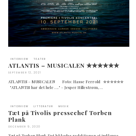
INTERVIEW
TEATER
ATLANTIS – MUSICALEN ✮✮✮✮✮✮
SEPTEMBER 12, 2021
ATLANTIS – MUSICALEN Foto: Hasse Ferrold ✮✮✮✮✮✮
"ATLANTIS har det hele …." – Jesper Hillestrøm, …
INTERVIEW
LITTERATUR
MUSIK
Tæt på Tivolis pressechef Torben
Plank
DECEMBER 9, 2020
Tæt på Torben Plank Det lykkedes redaktionen at indfange