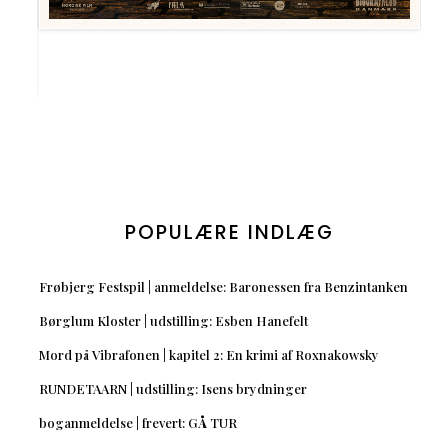
POPULÆRE INDLÆG
Frøbjerg Festspil | anmeldelse: Baronessen fra Benzintanken
Børglum Kloster | udstilling: Esben Hanefelt
Mord på Vibrafonen | kapitel 2: En krimi af Roxnakowsky
RUNDETAARN | udstilling: Isens brydninger
boganmeldelse | frevert: GÅ TUR