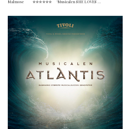
Malmose ✮✮✮✮✮✮ 'Musicalen SHE LOVES …