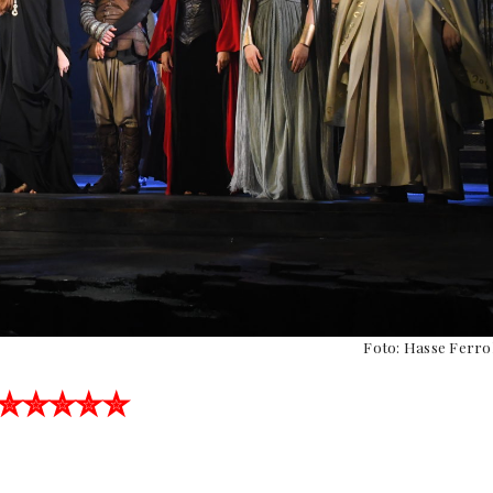
Foto: Hasse Ferro
✮✮✮✮✮