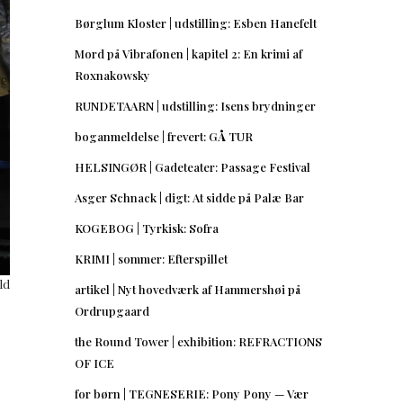
Børglum Kloster | udstilling: Esben Hanefelt
Mord på Vibrafonen | kapitel 2: En krimi af
Roxnakowsky
RUNDETAARN | udstilling: Isens brydninger
boganmeldelse | frevert: GÅ TUR
HELSINGØR | Gadeteater: Passage Festival
Asger Schnack | digt: At sidde på Palæ Bar
KOGEBOG | Tyrkisk: Sofra
KRIMI | sommer: Efterspillet
ld
artikel | Nyt hovedværk af Hammershøi på
Ordrupgaard
the Round Tower | exhibition: REFRACTIONS
OF ICE
for børn | TEGNESERIE: Pony Pony — Vær