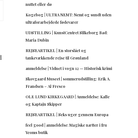
nuttet eller dø
Kogebog | ULTRA NEMT: Nemt og sundt uden
ultraforarbejdede fødevarer
UDSTILLING | KunstCentret Silkeborg Bad:
Maria Dubin
REJSEARTIKEL | En storslået og
d
tankevækkende rejse til Grønland
anmeldelse | Vidnet i vogn 12 — Historisk krimi
Skovgaard Museet | sommerudstilling: Erik A.
Frandsen – Al Fresco
OLE LUND KIRKEGAARD | Anmeldelse: Kalle
og Kaptajn Skipper
REJSEARTIKEL | Seks uger gennem Europa
feel good | anmeldelse: Magiske nætter i fru
Yeoms butik