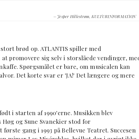
– Jesper Hillestrøm, KULTURINFORMATION
 stort brød op. ATLANTIS spiller med
l at promovere sig selv i storslåede vendinger, me
kaffe. Spørgsmålet er bare, om musicalen kan
 alvor. Det korte svar er 'JA!' Det længere og mere
ødt i starten af 1990'erne. Musikken blev
 Høg og Sune Svanekier stod for
t første gang i 1993 på Bellevue Teatret. Succesen
en mimer Les Misérables, hvilket der i øvrigt ikke