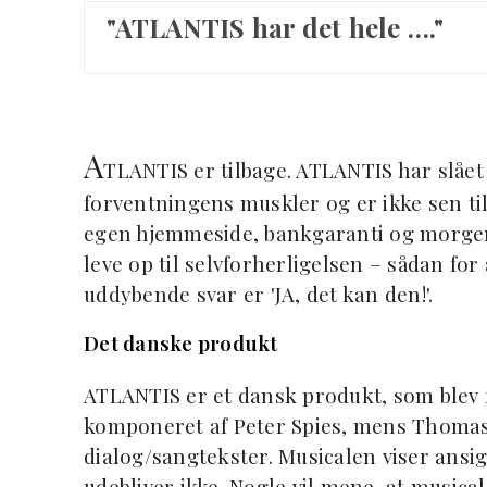
"ATLANTIS har det hele …."
A
TLANTIS er tilbage. ATLANTIS har slået
forventningens muskler og er ikke sen ti
egen hjemmeside, bankgaranti og morgen
leve op til selvforherligelsen – sådan for
uddybende svar er 'JA, det kan den!'.
Det danske produkt
ATLANTIS er et dansk produkt, som blev f
komponeret af Peter Spies, mens Thomas
dialog/sangtekster. Musicalen viser ansig
udebliver ikke. Nogle vil mene, at musical