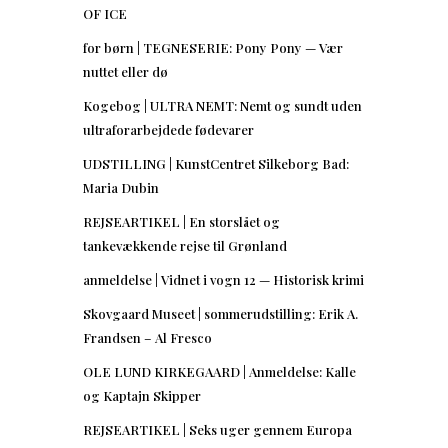
OF ICE
for børn | TEGNESERIE: Pony Pony — Vær
nuttet eller dø
Kogebog | ULTRA NEMT: Nemt og sundt uden
ultraforarbejdede fødevarer
UDSTILLING | KunstCentret Silkeborg Bad:
Maria Dubin
REJSEARTIKEL | En storslået og
tankevækkende rejse til Grønland
anmeldelse | Vidnet i vogn 12 — Historisk krimi
Skovgaard Museet | sommerudstilling: Erik A.
Frandsen – Al Fresco
OLE LUND KIRKEGAARD | Anmeldelse: Kalle
og Kaptajn Skipper
REJSEARTIKEL | Seks uger gennem Europa