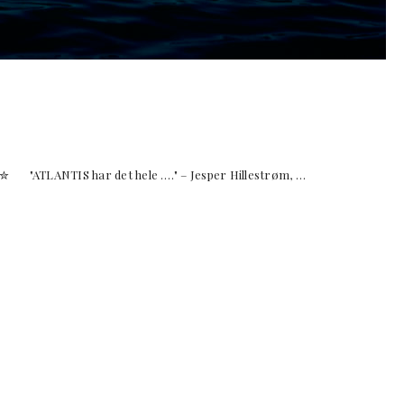
TLANTIS har det hele …." – Jesper Hillestrøm, …