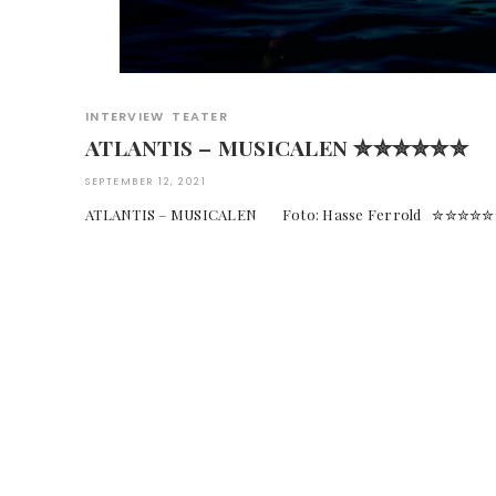
INTERVIEW
TEATER
ATLANTIS – MUSICALEN ✮✮✮✮✮✮
SEPTEMBER 12, 2021
ATLANTIS – MUSICALEN Foto: Hasse Ferrold ✮✮✮✮✮✮ "A