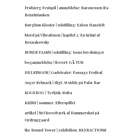
Frøbjerg Festspil | anmeldelse: Baronessen fra
Benzintanken
Børglum Kloster | udstilling: Esben Hanefelt
Mord på Vibrafonen | kapitel 2: En krimi af
Roxnakowsky
RUNDETAARN | udstilling: Isens brydninger
boganmeldelse | frevert: GÅ TUR
HELSINGØR | Gadeteater: Passage Festival
Asger Schnack | digt: At sidde på Palæ Bar
KOGEBOG | Tyrkisk: Sofra
KRIMI | sommer: Efterspillet
artikel | Nyt hovedværk af Hammershøi på
Ordrupgaard
the Round Tower | exhibition: REFRACTIONS