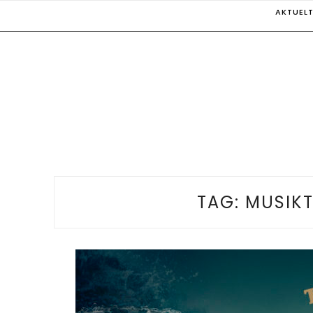
Skip
AKTUEL
to
content
TAG:
MUSIKT