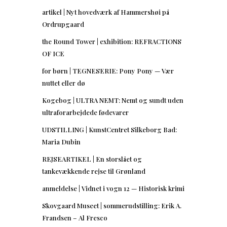
artikel | Nyt hovedværk af Hammershøi på
Ordrupgaard
the Round Tower | exhibition: REFRACTIONS
OF ICE
for børn | TEGNESERIE: Pony Pony — Vær
nuttet eller dø
Kogebog | ULTRA NEMT: Nemt og sundt uden
ultraforarbejdede fødevarer
UDSTILLING | KunstCentret Silkeborg Bad:
Maria Dubin
REJSEARTIKEL | En storslået og
tankevækkende rejse til Grønland
anmeldelse | Vidnet i vogn 12 — Historisk krimi
Skovgaard Museet | sommerudstilling: Erik A.
Frandsen – Al Fresco