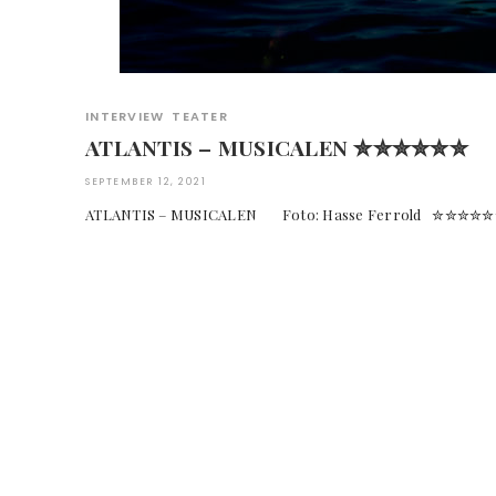
INTERVIEW
TEATER
ATLANTIS – MUSICALEN ✮✮✮✮✮✮
SEPTEMBER 12, 2021
ATLANTIS – MUSICALEN Foto: Hasse Ferrold ✮✮✮✮✮✮ "A