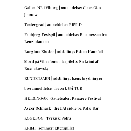
Galleri NB i Viborg | anmeldelse: Claes Otto
Jennow
Teatergrad | anmeldelse: BRYLD
Frøbjerg Festspil | anmeldelse: Baronessen fra
Benzintanken
Børglum Kloster | udstilling: Esben Hanefelt
Mord på Vibrafonen | kapitel 2: En krimi af
Roxnakowsky
RUNDETAARN | udstilling: Isens brydninger
boganmeldelse | frevert: GÅ TUR
HELSINGØR | Gadeteater: Passage Festival
Asger Schnack | digt: At sidde på Palæ Bar
KOGEBOG | Tyrkisk: Sofra
KRIMI | sommer: Efterspillet