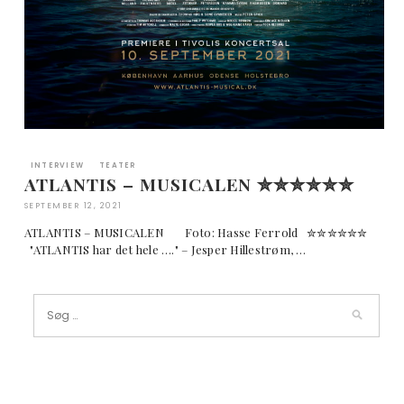
INTERVIEW
TEATER
ATLANTIS – MUSICALEN ✮✮✮✮✮✮
SEPTEMBER 12, 2021
ATLANTIS – MUSICALEN Foto: Hasse Ferrold ✮✮✮✮✮✮
"ATLANTIS har det hele …." – Jesper Hillestrøm, …