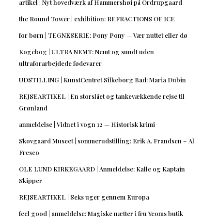
artikel | Nyt hovedværk af Hammershøi på Ordrupgaard
the Round Tower | exhibition: REFRACTIONS OF ICE
for børn | TEGNESERIE: Pony Pony — Vær nuttet eller dø
Kogebog | ULTRA NEMT: Nemt og sundt uden
ultraforarbejdede fødevarer
UDSTILLING | KunstCentret Silkeborg Bad: Maria Dubin
REJSEARTIKEL | En storslået og tankevækkende rejse til
Grønland
anmeldelse | Vidnet i vogn 12 — Historisk krimi
Skovgaard Museet | sommerudstilling: Erik A. Frandsen – Al
Fresco
OLE LUND KIRKEGAARD | Anmeldelse: Kalle og Kaptajn
Skipper
REJSEARTIKEL | Seks uger gennem Europa
feel good | anmeldelse: Magiske nætter i fru Yeoms butik