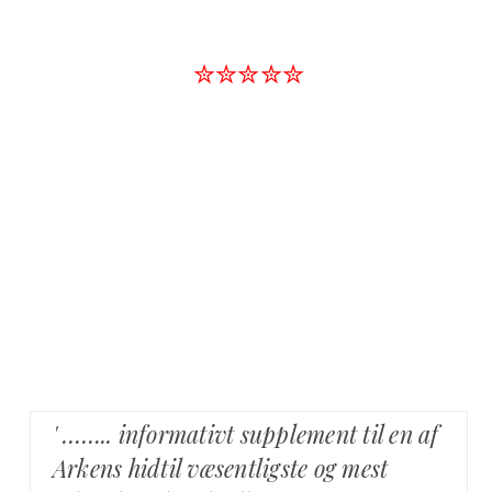
✮✮✮✮✮
' …….. informativt supplement til en af
Arkens hidtil væsentligste og mest