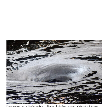
Descension, 2014. Nedstigning til limbo i hvirvlende vand. Oplevet på Arken.