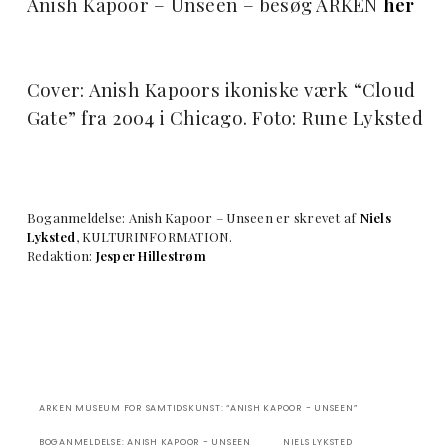
Anish Kapoor – Unseen – besøg ARKEN
her
Cover: Anish Kapoors ikoniske værk “Cloud
Gate” fra 2004 i Chicago. Foto: Rune Lyksted
Boganmeldelse: Anish Kapoor – Unseen er skrevet af
Niels
Lyksted
, KULTURINFORMATION.
Redaktion:
Jesper Hillestrøm
ARKEN MUSEUM FOR SAMTIDSKUNST: “ANISH KAPOOR - UNSEEN”
BOGANMELDELSE: ANISH KAPOOR - UNSEEN
NIELS LYKSTED