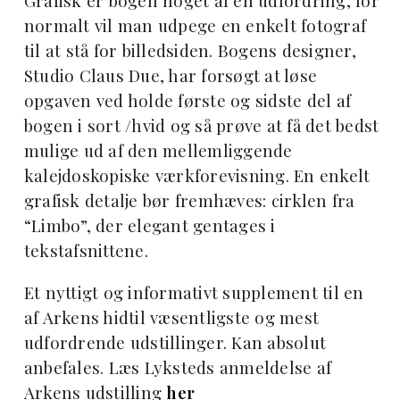
Grafisk er bogen noget af en udfordring, for
normalt vil man udpege en enkelt fotograf
til at stå for billedsiden. Bogens designer,
Studio Claus Due, har forsøgt at løse
opgaven ved holde første og sidste del af
bogen i sort /hvid og så prøve at få det bedst
mulige ud af den mellemliggende
kalejdoskopiske værkforevisning. En enkelt
grafisk detalje bør fremhæves: cirklen fra
“Limbo”, der elegant gentages i
tekstafsnittene.
Et nyttigt og informativt supplement til en
af Arkens hidtil væsentligste og mest
udfordrende udstillinger. Kan absolut
anbefales.
Læs Lyksteds anmeldelse af
Arkens udstilling
her