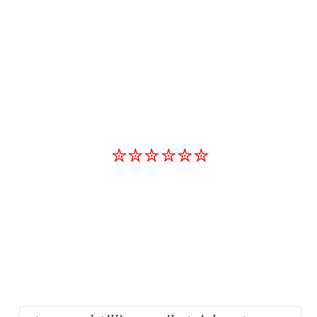
✮✮✮✮✮✮