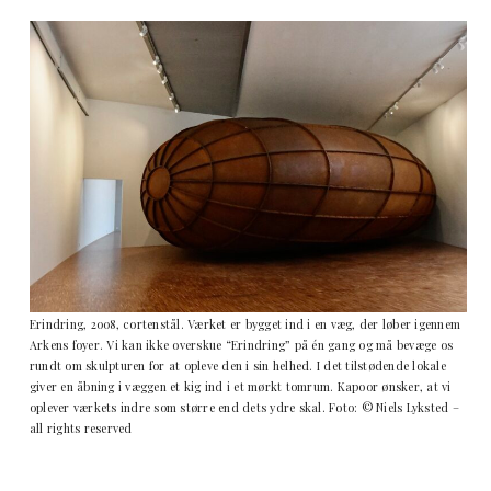
Erindring, 2008, cortenstål. Værket er bygget ind i en væg, der løber igennem
Arkens foyer. Vi kan ikke overskue “Erindring” på én gang og må bevæge os
rundt om skulpturen for at opleve den i sin helhed. I det tilstødende lokale
giver en åbning i væggen et kig ind i et mørkt tomrum. Kapoor ønsker, at vi
oplever værkets indre som større end dets ydre skal. Foto: © Niels Lyksted –
all rights reserved