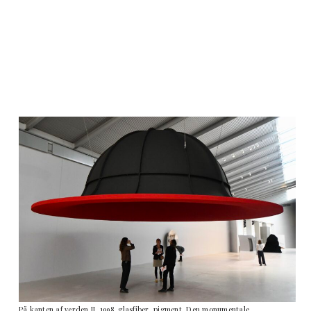
På kanten af verden II, 1998, glasfiber, pigment. Den monumentale,