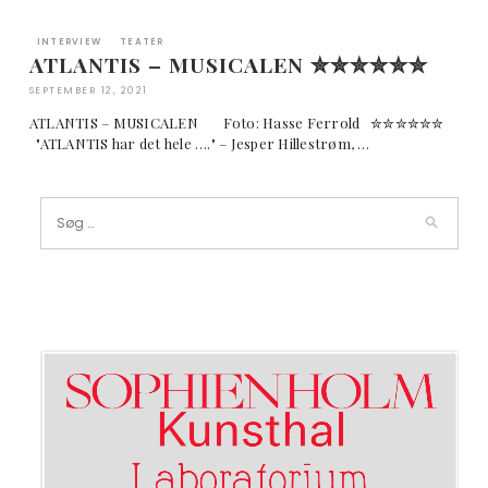
INTERVIEW
TEATER
ATLANTIS – MUSICALEN ✮✮✮✮✮✮
SEPTEMBER 12, 2021
ATLANTIS – MUSICALEN Foto: Hasse Ferrold ✮✮✮✮✮✮
"ATLANTIS har det hele …." – Jesper Hillestrøm, …