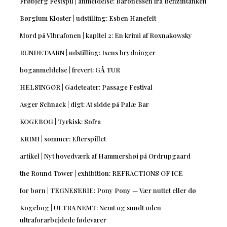
Frøbjerg Festspil | anmeldelse: Baronessen fra Benzintanken
Børglum Kloster | udstilling: Esben Hanefelt
Mord på Vibrafonen | kapitel 2: En krimi af Roxnakowsky
RUNDETAARN | udstilling: Isens brydninger
boganmeldelse | frevert: GÅ TUR
HELSINGØR | Gadeteater: Passage Festival
Asger Schnack | digt: At sidde på Palæ Bar
KOGEBOG | Tyrkisk: Sofra
KRIMI | sommer: Efterspillet
artikel | Nyt hovedværk af Hammershøi på Ordrupgaard
the Round Tower | exhibition: REFRACTIONS OF ICE
for børn | TEGNESERIE: Pony Pony — Vær nuttet eller dø
Kogebog | ULTRA NEMT: Nemt og sundt uden
ultraforarbejdede fødevarer