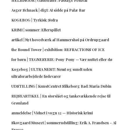
HELSINGØR | Gadeteater: Passage Festival
Asger Schnack | digt: At sidde på Palæ Bar
KOGEBOG | Tyrkisk: Sofra
KRIMI | sommer: Efterspillet
artikel | Nyt hovedværk af Hammershøi på Ordrupgaard
the Round Tower | exhibition: REFRACTIONS OF ICE
for børn | TEGNESERIE: Pony Pony — Vær nuttet eller dø
Kogebog | ULTRA NEMT: Nemt og sundt uden
ultraforarbejdede fødevarer
UDSTILLING | KunstCentret Silkeborg Bad: Maria Dubin
REJSEARTIKEL | En storslået og tankevækkende rejse til
Grønland
anmeldelse | Vidnet i vogn 12 — Historisk krimi
Skovgaard Museet | sommerudstilling: Erik A. Frandsen – Al
Fresco