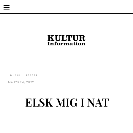
Skip
to
content
MUSIK
TEATER
MARTS 24, 2022
ELSK MIG I NAT