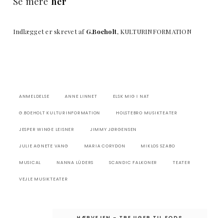
Se mere
her
Indlægget er skrevet af
G.Boeholt
, KULTURINFORMATION
ANMELDELSE
ANNE LINNET
ELSK MIG I NAT
G.BOEHOLT KULTURINFORMATION
HOLSTEBRO MUSIKTEATER
JESPER WINGE LEISNER
JIMMY JØRGENSEN
JULIE AGNETE VANG
MARIA CORYDON
MIKLOS SZABO
MUSICAL
NANNA LÜDERS
SCANDIC FALKONER
TEATER
VEJLE MUSIKTEATER
Indlægsnavigation
HÆRVEJEN – TRE UGER TIL FODS