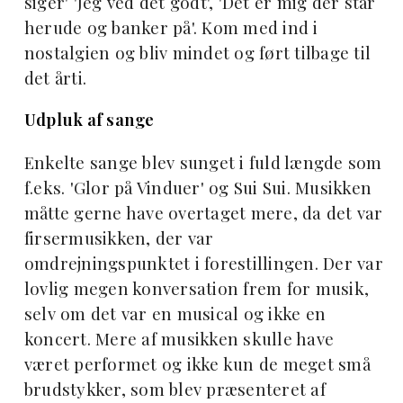
siger' 'Jeg ved det godt', 'Det er mig der står
herude og banker på'. Kom med ind i
nostalgien og bliv mindet og ført tilbage til
det årti.
Udpluk af sange
Enkelte sange blev sunget i fuld længde som
f.eks. 'Glor på Vinduer' og Sui Sui. Musikken
måtte gerne have overtaget mere, da det var
firsermusikken, der var
omdrejningspunktet i forestillingen. Der var
lovlig megen konversation frem for musik,
selv om det var en musical og ikke en
koncert. Mere af musikken skulle have
været performet og ikke kun de meget små
brudstykker, som blev præsenteret af