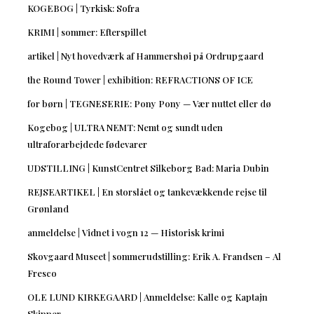
KOGEBOG | Tyrkisk: Sofra
KRIMI | sommer: Efterspillet
artikel | Nyt hovedværk af Hammershøi på Ordrupgaard
the Round Tower | exhibition: REFRACTIONS OF ICE
for børn | TEGNESERIE: Pony Pony — Vær nuttet eller dø
Kogebog | ULTRA NEMT: Nemt og sundt uden
ultraforarbejdede fødevarer
UDSTILLING | KunstCentret Silkeborg Bad: Maria Dubin
REJSEARTIKEL | En storslået og tankevækkende rejse til
Grønland
anmeldelse | Vidnet i vogn 12 — Historisk krimi
Skovgaard Museet | sommerudstilling: Erik A. Frandsen – Al
Fresco
OLE LUND KIRKEGAARD | Anmeldelse: Kalle og Kaptajn
Skipper