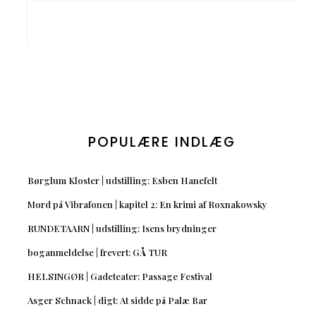
POPULÆRE INDLÆG
Børglum Kloster | udstilling: Esben Hanefelt
Mord på Vibrafonen | kapitel 2: En krimi af Roxnakowsky
RUNDETAARN | udstilling: Isens brydninger
boganmeldelse | frevert: GÅ TUR
HELSINGØR | Gadeteater: Passage Festival
Asger Schnack | digt: At sidde på Palæ Bar