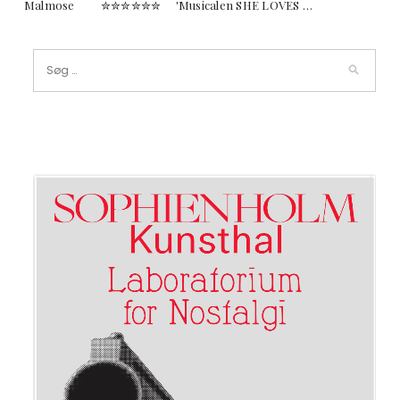
Malmose ✮✮✮✮✮✮ 'Musicalen SHE LOVES …