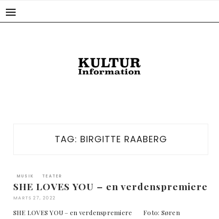
Skip
to
content
TAG:
BIRGITTE RAABERG
MUSIK
TEATER
SHE LOVES YOU – en verdenspremiere
MARTS 27, 2022
SHE LOVES YOU – en verdenspremiere Foto: Søren