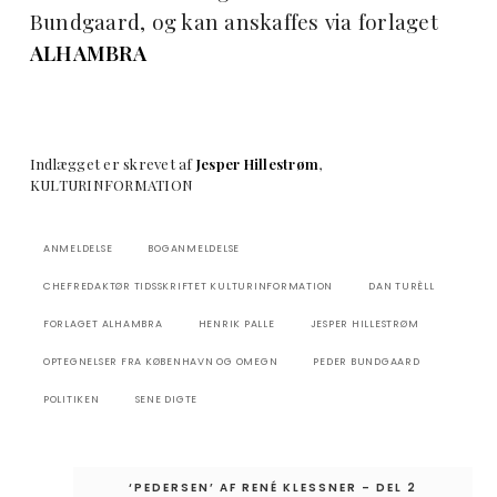
Bundgaard, og kan anskaffes via forlaget
ALHAMBRA
Indlægget er skrevet af
Jesper Hillestrøm
,
KULTURINFORMATION
ANMELDELSE
BOGANMELDELSE
CHEFREDAKTØR TIDSSKRIFTET KULTURINFORMATION
DAN TURÈLL
FORLAGET ALHAMBRA
HENRIK PALLE
JESPER HILLESTRØM
OPTEGNELSER FRA KØBENHAVN OG OMEGN
PEDER BUNDGAARD
POLITIKEN
SENE DIGTE
Indlægsnavigation
‘PEDERSEN’ AF RENÉ KLESSNER – DEL 2