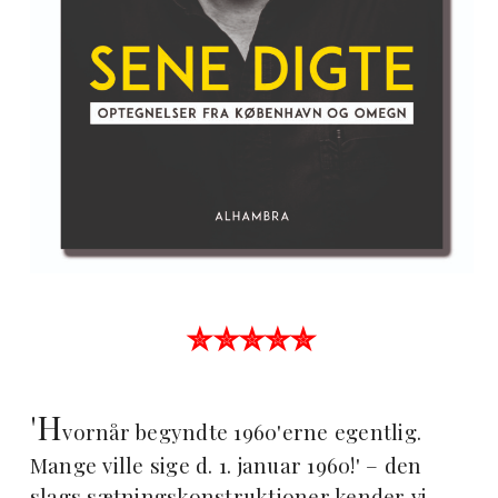
✮✮✮✮✮
'H
vornår begyndte 1960'erne egentlig.
Mange ville sige d. 1. januar 1960!' – den
slags sætningskonstruktioner kender vi