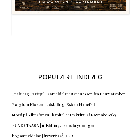
POPULÆRE INDLÆG
Frøbjerg Festspil | anmeldelse: Baronessen fra Benzintanken
Børglum Kloster | udstilling: Esben Hanefelt
Mord på Vibrafonen | kapitel 2: En krimi af Roxnakowsky
RUNDETAARN | udstilling: Isens brydninger
boganmeldelse | frevert: GÅ TUR