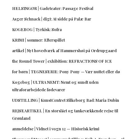
HELSINGØR | Gadeteater: Passage Festival
Asger Schnack | digt: At sidde på Palæ Bar
KOGEBOG | Tyrkisk: Sofra
KRIMI | sommer: Efterspillet
artikel | Nyt hovedværk af Hammershøi på Ordrupgaard
the Round Tower | exhibition: REFRACTIONS OF ICE
for børn | TEGNESERIE: Pony Pony — Vær nuttet eller dø
Kogebog | ULTRA NEMT: Nemt og sundt uden
ultraforarbejdede fødevarer
UDSTILLING | KunstCentret Silkeborg Bad: Maria Dubin
REJSEARTIKEL | En storslået og tankevækkende rejse til
Grønland
anmeldelse | Vidnet i vogn 12 — Historisk krimi