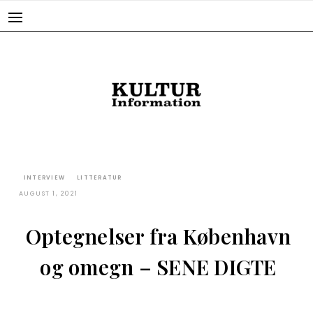
Skip
to
content
INTERVIEW
LITTERATUR
AUGUST 1, 2021
Optegnelser fra København
og omegn – SENE DIGTE