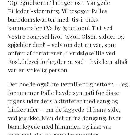
'Optegnelserne' bringer os i 'Vangede
Billeder'-stemning. Vi besøger Palles
barndomskvarter med 'tis-i-buks'
kammerater i Valby 'ghettoen'. Tæt ved
Vestre Fængsel hvor 'Egon Olsen sidder og
spjælder den!' – selv om det nu var, som
anført af forfatteren, i Vridsløselille ved
Roskildevej forbryderen sad – hvis han altså
var en virkelig person.
Der boede også tre Perniller i ghettoen – jeg
fornemmer Palle havde sympati for disse
pigers udendørs aktiviteter med sang og
hinkeruder – om de kiggede til hans side,
ved jeg ikke. Men det er fra dengang, hvor
børn legede med hinanden og ikke var
hæmmet af elektroniske enheder.