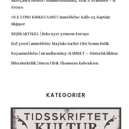
Skovgaard Museet | sommerudstilling: Erik A. Frandsen – Al
Fresco
OLE LUND KIRKEGAARD | Anmeldelse: Kalle og Kaptajn
Skipper
REJSEARTIKEL | Seks uger gennem Europa
feel good | anmeldelse: Magiske nætter i fru Yeoms butik
boganmeldelse | strandlæsning: HAMNET — Historisk fiktion
litteraturkritik | Søren Ulrik Thomsens København
KATEGORIER