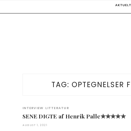
Skip
AKTUEL
to
content
TAG:
OPTEGNELSER 
INTERVIEW
LITTERATUR
SENE DIGTE af Henrik Palle✮✮✮✮✮
AUGUST 1, 2021