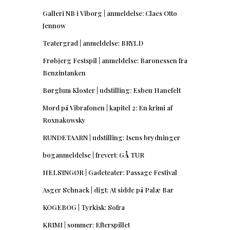
Galleri NB i Viborg | anmeldelse: Claes Otto
Jennow
Teatergrad | anmeldelse: BRYLD
Frøbjerg Festspil | anmeldelse: Baronessen fra
Benzintanken
Børglum Kloster | udstilling: Esben Hanefelt
Mord på Vibrafonen | kapitel 2: En krimi af
Roxnakowsky
RUNDETAARN | udstilling: Isens brydninger
boganmeldelse | frevert: GÅ TUR
HELSINGØR | Gadeteater: Passage Festival
Asger Schnack | digt: At sidde på Palæ Bar
KOGEBOG | Tyrkisk: Sofra
KRIMI | sommer: Efterspillet