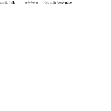
af Henrik Palle ✮✮✮✮✮ 'Hvornår begyndte …