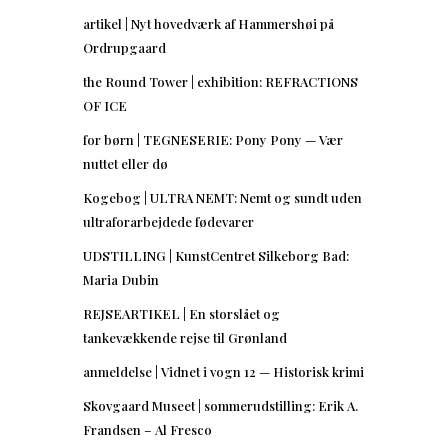
artikel | Nyt hovedværk af Hammershøi på
Ordrupgaard
the Round Tower | exhibition: REFRACTIONS
OF ICE
for børn | TEGNESERIE: Pony Pony — Vær
nuttet eller dø
Kogebog | ULTRA NEMT: Nemt og sundt uden
ultraforarbejdede fødevarer
UDSTILLING | KunstCentret Silkeborg Bad:
Maria Dubin
REJSEARTIKEL | En storslået og
tankevækkende rejse til Grønland
anmeldelse | Vidnet i vogn 12 — Historisk krimi
Skovgaard Museet | sommerudstilling: Erik A.
Frandsen – Al Fresco