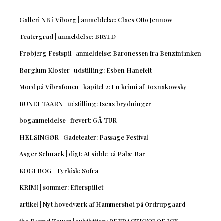
Galleri NB i Viborg | anmeldelse: Claes Otto Jennow
Teatergrad | anmeldelse: BRYLD
Frøbjerg Festspil | anmeldelse: Baronessen fra Benzintanken
Børglum Kloster | udstilling: Esben Hanefelt
Mord på Vibrafonen | kapitel 2: En krimi af Roxnakowsky
RUNDETAARN | udstilling: Isens brydninger
boganmeldelse | frevert: GÅ TUR
HELSINGØR | Gadeteater: Passage Festival
Asger Schnack | digt: At sidde på Palæ Bar
KOGEBOG | Tyrkisk: Sofra
KRIMI | sommer: Efterspillet
artikel | Nyt hovedværk af Hammershøi på Ordrupgaard
the Round Tower | exhibition: REFRACTIONS OF ICE