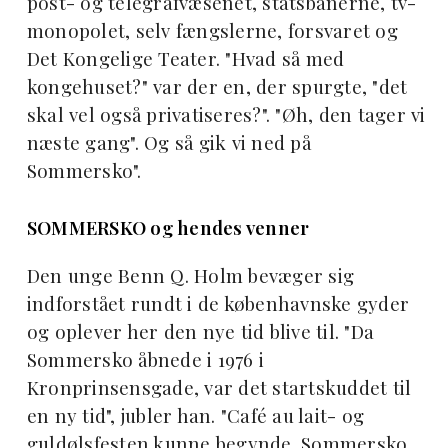
post- og telegrafvæsenet, statsbanerne, tv-
monopolet, selv fængslerne, forsvaret og
Det Kongelige Teater. "Hvad så med
kongehuset?" var der en, der spurgte, "det
skal vel også privatiseres?". "Øh, den tager vi
næste gang". Og så gik vi ned på
Sommersko".
SOMMERSKO og hendes venner
Den unge Benn Q. Holm bevæger sig
indforstået rundt i de københavnske gyder
og oplever her den nye tid blive til. "Da
Sommersko åbnede i 1976 i
Kronprinsensgade, var det startskuddet til
en ny tid", jubler han. "Café au lait- og
guldølsfesten kunne begynde. Sommersko