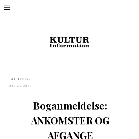
Skip
to
content
LITTERATUR
MAJ 28, 2026
Boganmeldelse:
ANKOMSTER OG
AFGANGE