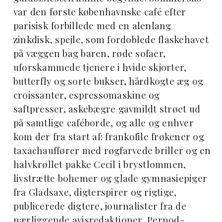
var den første københavnske café efter
parisisk forbillede med en alenlang
zinkdisk, spejle, som fordoblede flaskehavet
på væggen bag baren, røde sofaer,
uforskammede tjenere i hvide skjorter,
butterfly og sorte bukser, hårdkogte æg og
croissanter, espressomaskine og
saftpresser, askebægre gavmildt strøet ud
på samtlige caféborde, og alle og enhver
kom der fra start af: frankofile frøkener og
taxachauffører med røgfarvede briller og en
halvkrøllet pakke Cecil i brystlommen,
livstrætte bohemer og glade gymnasiepiger
fra Gladsaxe, digterspirer og rigtige,
publicerede digtere, journalister fra de
nærliggende avisredaktioner, Pernod-