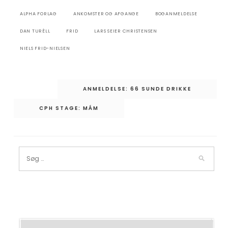
ALPHA FORLAG
ANKOMSTER OG AFGANGE
BOGANMELDELSE
DAN TURÈLL
FRID
LARS SEIER CHRISTENSEN
NIELS FRID-NIELSEN
Indlægsnavigation
ANMELDELSE: 66 SUNDE DRIKKE
CPH STAGE: MÁM