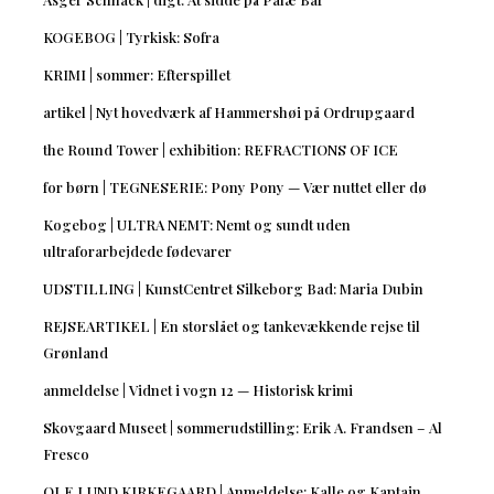
KOGEBOG | Tyrkisk: Sofra
KRIMI | sommer: Efterspillet
artikel | Nyt hovedværk af Hammershøi på Ordrupgaard
the Round Tower | exhibition: REFRACTIONS OF ICE
for børn | TEGNESERIE: Pony Pony — Vær nuttet eller dø
Kogebog | ULTRA NEMT: Nemt og sundt uden
ultraforarbejdede fødevarer
UDSTILLING | KunstCentret Silkeborg Bad: Maria Dubin
REJSEARTIKEL | En storslået og tankevækkende rejse til
Grønland
anmeldelse | Vidnet i vogn 12 — Historisk krimi
Skovgaard Museet | sommerudstilling: Erik A. Frandsen – Al
Fresco
OLE LUND KIRKEGAARD | Anmeldelse: Kalle og Kaptajn