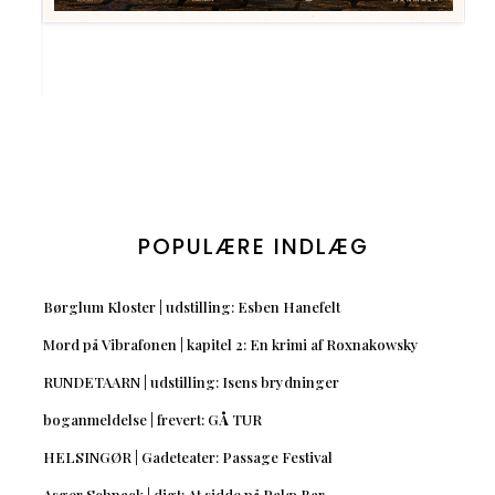
POPULÆRE INDLÆG
Børglum Kloster | udstilling: Esben Hanefelt
Mord på Vibrafonen | kapitel 2: En krimi af Roxnakowsky
RUNDETAARN | udstilling: Isens brydninger
boganmeldelse | frevert: GÅ TUR
HELSINGØR | Gadeteater: Passage Festival
Asger Schnack | digt: At sidde på Palæ Bar