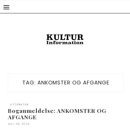
Skip
to
content
TAG:
ANKOMSTER OG AFGANGE
LITTERATUR
Boganmeldelse: ANKOMSTER OG
AFGANGE
MAJ 28, 2026