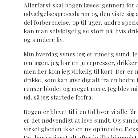
Allerførst skal bogen læses igennem for 
udvælgelsesproceduren og den viste sig a
del forberedelse, op til uger, andre speciel
kan man selvfølgelig se stort på, hvis dr
og sundere liv.
Min hverdag synes jeg er rimelig sund. J
om ugen, jeg har en juicepresser, drikker 
men her kom jeg virkelig til kort. Der e
drikke, som kan give dig alt fra en bedr
renser blodet og meget mere. Jeg blev mild
ud, så jeg startede forfra.
Bogen er blevet til i en tid hvor vi alle få
er det nødvendigt at leve sundt. Og sunde 
virkeligheden ikke en ny opfindelse. F.eks
Det har varieret alt efter hvilke himmels