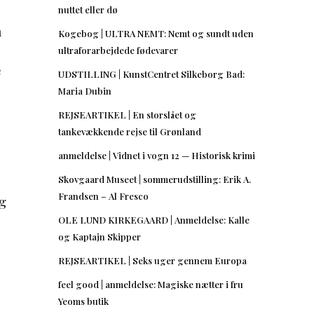
nuttet eller dø
n
Kogebog | ULTRA NEMT: Nemt og sundt uden
ultraforarbejdede fødevarer
e
UDSTILLING | KunstCentret Silkeborg Bad:
Maria Dubin
REJSEARTIKEL | En storslået og
tankevækkende rejse til Grønland
anmeldelse | Vidnet i vogn 12 — Historisk krimi
Skovgaard Museet | sommerudstilling: Erik A.
Frandsen – Al Fresco
ig
OLE LUND KIRKEGAARD | Anmeldelse: Kalle
og Kaptajn Skipper
REJSEARTIKEL | Seks uger gennem Europa
feel good | anmeldelse: Magiske nætter i fru
Yeoms butik