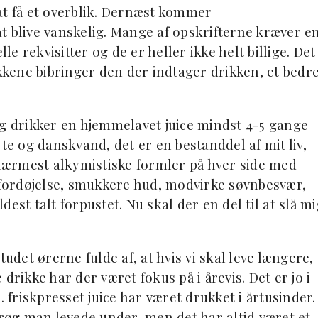
at få et overblik. Dernæst kommer
t blive vanskelig. Mange af opskrifterne kræver e
le rekvisitter og de er heller ikke helt billige. Det
ikkene bibringer den der indtager drikken, et bedr
eg drikker en hjemmelavet juice mindst 4-5 gange
te og danskvand, det er en bestanddel af mit liv,
r nærmest alkymistiske formler på hver side med
e fordøjelse, smukkere hud, modvirke søvnbesvær,
est talt forpustet. Nu skal der en del til at slå m
r tudet ørerne fulde af, at hvis vi skal leve længere,
drikke har der været fokus på i årevis. Det er jo i
. friskpresset juice har været drukket i årtusinder.
trøg man levede under, men det har altid været et