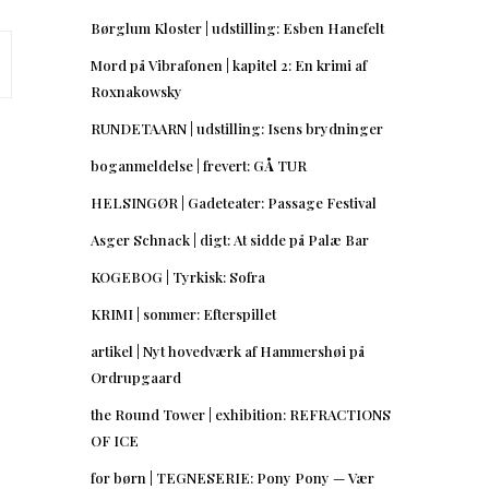
Børglum Kloster | udstilling: Esben Hanefelt
Mord på Vibrafonen | kapitel 2: En krimi af
Roxnakowsky
RUNDETAARN | udstilling: Isens brydninger
boganmeldelse | frevert: GÅ TUR
HELSINGØR | Gadeteater: Passage Festival
Asger Schnack | digt: At sidde på Palæ Bar
KOGEBOG | Tyrkisk: Sofra
KRIMI | sommer: Efterspillet
artikel | Nyt hovedværk af Hammershøi på
Ordrupgaard
the Round Tower | exhibition: REFRACTIONS
OF ICE
for børn | TEGNESERIE: Pony Pony — Vær