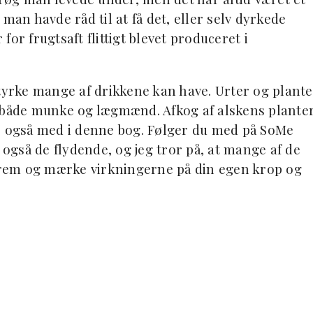
man havde råd til at få det, eller selv dyrkede
or frugtsaft flittigt blevet produceret i
styrke mange af drikkene kan have. Urter og plante
f både munke og lægmænd. Afkog af alskens plante
er også med i denne bog. Følger du med på SoMe
gså de flydende, og jeg tror på, at mange af de
 frem og mærke virkningerne på din egen krop og